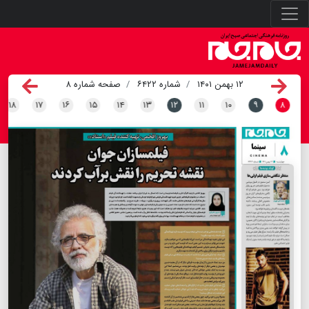
۱۲ بهمن ۱۴۰۱
شماره ۶۴۲۲
صفحه شماره ۸
۱۸
۱۷
۱۶
۱۵
۱۴
۱۳
۱۲
۱۱
۱۰
۹
۸