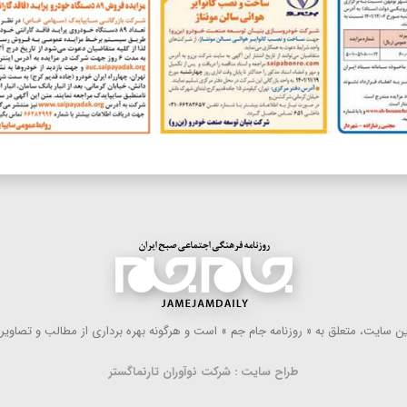
 سایت، متعلق به « روزنامه جام جم » است و هرگونه بهره ‌برداری از مطالب و تصاویر آ
طراح سایت : شرکت نوآوران تارنماگستر