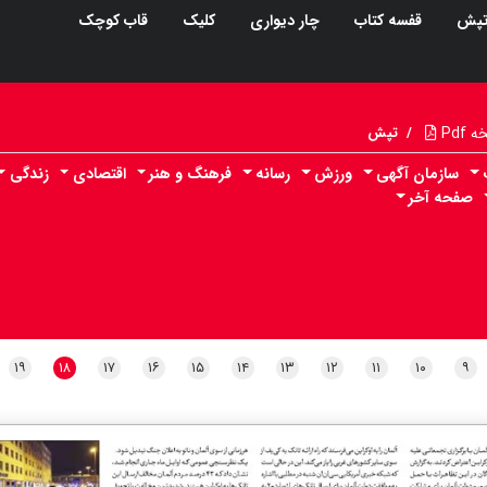
پش
قفسه کتاب
چار دیواری
کلیک
قاب کوچک
Pdf
/
تپش
سازمان آگهی
ورزش
رسانه
فرهنگ و هنر
اقتصادی
زندگی
صفحه آخر
۱۹
۱۸
۱۷
۱۶
۱۵
۱۴
۱۳
۱۲
۱۱
۱۰
۹