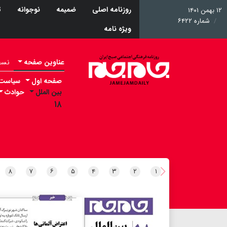
روزنامه اصلی
ضمیمه
نوجوانه
ت
۱۲ بهمن ۱۴۰۱
شماره ۶۴۲۲
ویژه نامه
عناوین صفحه
نسخه 
صفحه اول
سیاست
بین الملل
حوادث
۱۸
۸
۷
۶
۵
۴
۳
۲
۱