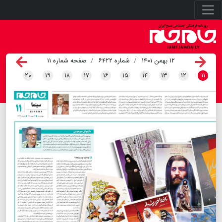
۱۲ بهمن ۱۴۰۱
شماره ۶۴۲۲
صفحه شماره ۱۱
۲۰
۱۹
۱۸
۱۷
۱۶
۱۵
۱۴
۱۳
۱۲
۱۱