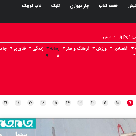
پش
قفسه کتاب
چار دیواری
کلیک
قاب کوچک
Pdf
/
تپش
اقتصادی
ورزش
فرهنگ و هنر
رسانه
زندگی
فناوری
جامع
۹
۸
۱۹
۱۸
۱۷
۱۶
۱۵
۱۴
۱۳
۱۲
۱۱
۱۰
۹