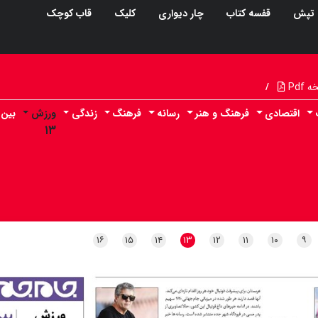
تپش
قفسه کتاب
چار دیواری
کلیک
قاب کوچک
Pdf
/
اقتصادی
فرهنگ و هنر
رسانه
فرهنگ
زندگی
ورزش
بین 
۱۳
۱۶
۱۵
۱۴
۱۳
۱۲
۱۱
۱۰
۹