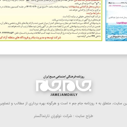
 سایت، متعلق به « روزنامه جام جم » است و هرگونه بهره ‌برداری از مطالب و تصاویر آ
طراح سایت : شرکت نوآوران تارنماگستر