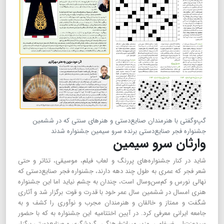
گپ‌وگفتی با هنرمندان صنایع‌دستی و هنرهای سنتی که در ششمین
جشنواره فجر صنایع‌دستی برنده سرو سیمین جشنواره شدند
وارثان سرو سیمین
شاید در کنار جشنواره‌های پررنگ و لعاب فیلم، موسیقی، تئاتر و حتی
شعر فجر که عمری به طول چند دهه دارند، جشنواره فجر صنایع‌دستی که
نهالی نورس و کم‌سن‌وسال است، چندان به چشم نیاید اما این جشنواره
هنری امسال در ششمین سال عمر خود‌ با قدرت و قوت برگزار شد و آثاری
شگفت و ممتاز و خالقان و هنرمندان مجرب و نوآوری را کشف و به
جامعه ایرانی معرفی کرد. در آیین اختتامیه این جشنواره به که با حضور
سیدعزت‌ا... ضرغامی، وزیر میراث‌فرهنگی، گردشگری و صنایع‌دستی برگزار