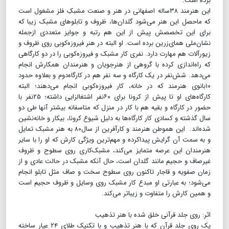
برده است.
این هنرمند ۳۸ساله اصفهانی در هنر و صنعت مشبکِ فلز مشغول است
که ماحصل این هنر می‌شود گلدان‌ها، ظروف و تابلوهای مشبک زیبا که
برای این تخصصش پیش از این هم رتبه و جوایز متعددی ازجمله
نشان‌ملی همای‌زرین برده است. او البته در هنر فیروزه‌کوبی روی ظروف و
زیورآلات هم مهارت دارد. نفری کار مشبک و فیروزه‌کوبی را در دو کارگاهی
که راه‌اندازی کرده‌ با گروهی از هنرجویان و هنرمندان همکارش انجام
می‌دهد. شش‌نفر در یک کارگاه و سه نفر هم در کارگاه‌دوم و بعلاوه حدود
۱۰بانوی هنرمند که در خانه، کار فیروزه‌کوبی انجام می‌دهند؛ البته
کارگاه‌های او تا پیش از کرونا برای ۶۰نفر اشتغالزایی داشته؛ ۲۵نفر با
حضور در کارگاه و بقیه هم با کار در منزل‌ که متاسفانه بیشتر آنها طی دو
سال گذشته و کسادی کار کارگاه‌ها به دلیل شیوع کرونا، بیکار و خانه‌نشین
شده‌اند. این هموطن هنرمند و کارآفرین‌ از سال‌۸۰ به هنر مشبک تمایل
و به سمت آن گرایش پیدا‌کرده و مهم‌ترین ویژگی کارش که او را با سایر
هنرمندان این عرصه متمایز می‌کند، مشبک‌کاری روی سطوح و ظروف
غیرصاف و حجیم مانند گلدان است، حال آنکه مشبک در حالت عادی و از
زمان صفویه و قاجار تاکنون‌ روی سطوح سخت و صاف مثل تابلو انجام
می‌شود؛ به عبارتی او مبدع کار مشبک روی وسایل و ظروف حجیم است
و همین کارش را متفاوت و زیباتر می‌کند.
اثر: روی جلد قرآنی خلق شده با هنر تذهیب
یک روی جلد قرآن که با هنر تذهیب و با تکنیک طلای ۲۴ عیار ساخته