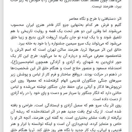
می‌دهد، چون معتقد است استادکاری که هنرش را با خودش به زیر خاک
ببرد، هنرمند نیست.
اثر: دستبافتی با طرح و نگاه معاصر
گلیم و فرش هر کدام به‌تنهایی جزو آثار فاخر هنری ایران محسوب
می‌شوند‌ اما وقتی این دو هنر تحت یک قصه و روایت تاریخی با هم
تلفیق شوند و با یک ایده نو جان بگیرند‌ آن‌وقت اثری بدیع و زیبا خلق
می‌شود که می‌تواند یک سرو سیمین جشنواره را با خود به خانه ببرد.
‌خالق این اثر میرمولا ثریا، هنرمند ساکن تهران است که اسم اثرش را
شاه‌مقصود معرفی می‌کند و درباره آن به ما می‌گوید: طرح این کار یک
جور ادای‌دین به شهدای راه آزادی و آزادگی همچون امام‌حسین(ع)،
احمدشاه مسعود و منصور حلاج است و هنگام خلق اثر این شخصیت‌ها
در ذهنم در حرکت بودند. درواقع ساختار و فرم کار‌ از لباس و پوشش زیر
سپرهای جنگی جنگاوران قدیمی الهام گرفته‌شده که معمولا روی این
تن‌پوش‌ها اذکار و آیاتی برای حفظ جان جنگاور نوشته می‌شده و لباس
حالتی دارد که انگار جنگاور یا سرباز سر و دست و پای خود را در راه آزادی
از دست داده است.
روی اثر یک سرو هم که سمبل آزادی و ایستادگی است، طراحی و بافته
شده است. از یک نوع بافت جدید هم در اثر استفاده‌شده که ریشه آن
برگرفته از بافت عشایر بختیاری است. به گفته این هنرمند، آنچه اثر او را
خاص و متمایز کرده، ایده‌پردازی آن است و اینکه توانسته با ابزار و هنر
قدیمی و ایرانی، یک کار جدید با نگاه هنر روز خلق کند. ثریا هنگام خلق