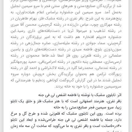
شد‌ از برگزیدگان صنایع‌دستی و هنرهای سنتی فجر با سرو سیمین تجلیل
به‌عمل آمد. سرو سیمین این جشنواره براساس اعلام هیات‌داوران، به
پنج‌هنرمند به این شرح: باقر نفری در رشته مشبک فلز، بهرام طاهریان در
رشته مهرکاری چوب، عباس دل‌زنده در رشته گره‌چینی، محسن آقا میری
در رشته تذهیب و میرمولا ثریا در دست‌بافته‌های داری رسید.این
جشنواره «دیپلم افتخار» هم داشت که به امیر برق‌زادگان در رشته
گره‌چینی، سماء جوادی در رشته ملیله‌سازی، صابره جمال‌زهی در رشته
سوزن‌دوزی بلوچ، فاطمه سیدی در رشته دست‌بافته‌های داری و یاسین
صلصالی در رشته قلم‌زنی روی فلز اعطا شد.طاها محمودی در رشته
ارسی‌سازی، مصطفی پنبه دانه‌پور در رشته احرامی‌بافی، حمید پورجهانگیر
در رشته نمدمالی، محمدرضا گلرد در رشته لاک‌تراشی و احمد آق در رشته
زیورآلات ترکمن هم به‌عنوان برگزیدگان بخش «رویش دوباره سرو»
تجلیل شدند.ما در این گزارش گپ‌و‌گفت کوتاهی زده‌ایم با هنرمندانی که
سروسیمین جشنواره را با خود به خانه بردند.
اثر: تابلوی مشبک با نوشته یا فاطمه اشفعی لی فی جنه
باقر نفری، هنرمند اصفهانی است که با هنر مشبک فلز و خلق یک تابلو
زیبا، سرو سیمین فجر صنایع‌دستی را به خانه
برده است. روی این تابلوی مشبک که قلم‌زنی شده و طرح گل و مرغ
دارد، جمله یا فاطمه اشفعی لی فی جنه طراحی‌شده و ابعاد این تابلو
۴۰در۵۰سانت است و باقر نفری به ما می‌گوید که ساخت آن سه ماه زمان