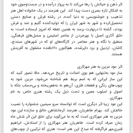
اثر ذهن و خیالش را رها می‌کند تا به پرواز درآمده و در جست‌و‌جوی خود
به اشکال تازه بصری دست پیدا کند. این هنرمند در یک خانواده اهل هنر
تذهیب و خوشنویسی به دنیا آمده، در رشته فرش و صنایع دستی
تحصیل‌کرده و شهر به شهر ایران را که تولیدکننده گلیم و نمد و فرش
بودند، گشته تا درنهایت برسد به همین نقطه که امروز ایستاده است؛ به
خلق آثاری اصیل با بهره‌بردن از عناصر اسلیمی و سمبل‌های فرهنگی‌،
منطبق با نگاه و هنر معاصر. در کارگاه‌های او که در شهرهای سنندج،
کاشان، اردبیل و یزد دایر‌شده، هم‌اکنون ۱۷۰‌بافنده مشغول به آفرینش
هستند.
​​​​​​​اثر: عود مزین به هنر مهرکاری
ساز عود به‌تنهایی هم بوی اصالت و تاریخ می‌دهد، حالا تصور کنید که
این ساز ایرانی که به اسم بربط هم شناخته می‌شود، مزین شود به
چوب‌های رنگی و قطعات فلزی، آن‌هم نه به‌هم‌ریخته و بی‌حساب‌ بلکه با
اصول و اسلوب معین و تحت ذیل یک رشته هنری خاص به نام
مهرکاری.
این عود زیبا اثر دیگری است که توانسته سرو سیمین جشنواره را نصیب
خالقش کند. بهرام طاهریان، هنرمند کرمانشاهی خالق و سازنده این عود
مزین به هنر مهرکاری است که به ما می‌گوید برای خلق این اثر شش ماه
زمان صرف کرده است. طاهریان هنر مهرکاری را از استادش، ابراهیم
قنبری‌مهر فراگرفته که مبدع این هنر است؛ هنری که ترکیبی از چوب‌های