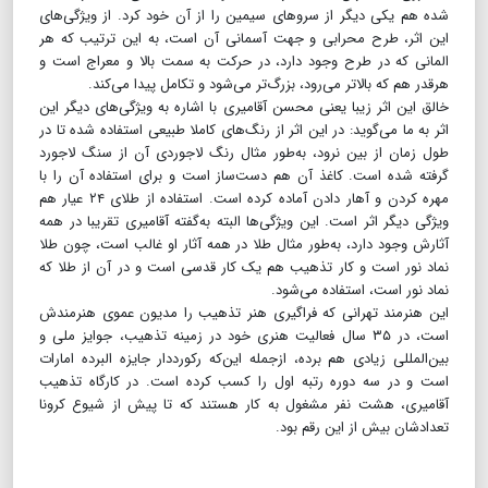
شده هم یکی دیگر از سروهای سیمین را از آن خود کرد. از ویژگی‌های
این اثر، طرح محرابی و جهت آسمانی آن است، به این ترتیب که هر
المانی که در طرح وجود دارد، در حرکت به سمت بالا و معراج است و
هرقدر هم که بالاتر می‌رود، بزرگ‌تر می‌شود و تکامل پیدا می‌کند.
خالق این اثر زیبا یعنی محسن آقامیری با اشاره به ویژگی‌های دیگر این
اثر به ما می‌گوید: در این اثر از رنگ‌های کاملا طبیعی استفاده شده تا در
طول زمان از بین نرود،‌ به‌طور مثال رنگ لاجوردی آن از سنگ لاجورد
گرفته شده است. کاغذ آن هم دست‌ساز است و برای استفاده آن را با
مهره کردن و آهار دادن آماده کرده است. استفاده از طلای ۲۴ عیار هم
ویژگی دیگر اثر است. این ویژگی‌ها البته به‌گفته آقامیری تقریبا در همه
آثارش وجود دارد، به‌طور مثال طلا در همه آثار او غالب است، چون طلا
نماد نور است و کار تذهیب هم یک کار قدسی است و در آن از طلا که
نماد نور است، استفاده می‌شود.
این هنرمند تهرانی که فراگیری هنر تذهیب را مدیون عموی هنرمندش
است، در ۳۵ سال فعالیت هنری خود در زمینه تذهیب، جوایز ملی و
بین‌المللی زیادی هم برده، از‌جمله این‌که رکورددار جایزه البرده امارات
است و در سه دوره رتبه اول را کسب کرده است. در کارگاه تذهیب
آقامیری، هشت نفر مشغول به کار هستند که تا پیش از شیوع کرونا
تعدادشان بیش از این رقم بود.