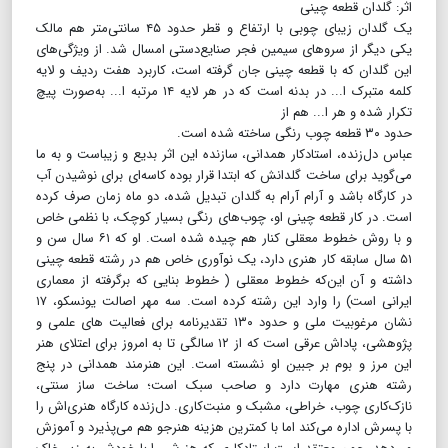
اثر: گلدان قطعه چینی
یک گلدان زیبای چوبی با ارتفاع و قطر حدود ۴۵ سانتی‌متر هم مالک
یکی دیگر از سروهای سیمین فجر صنایع‌دستی امسال شد. از ویژگی‌های
این گلدان که با قطعه چینی جان گرفته است، کاربرد هفت ردیف و لایه
کلمه متبرک ا... در بدنه است که در هر لایه ۱۴ مرتبه ا... به‌صورت پیچ
تکرار شده و هر ا... هم از
حدود ۳۰ قطعه چوب رنگی ساخته شده است.
عباس دل‌زنده، استادکار همدانی، سازنده این اثر بدیع و زیباست و به ما
می‌گوید برای ساخت گلدانش که ابتدا قرار بوده کاسه‌ای برای نوشیدن آب
در کارگاه باشد و آرام آرام به گلدان تبدیل شده، دو ماه زمان صرف کرده
است. در کار قطعه چینی او، چوب‌های رنگی بسیار کوچک، با نظمی خاص
و با روش خطوط معقلی کنار هم چیده شده است. او که ۶۱ سال سن و
۵۱ سال سابقه کار هنری دارد، یک نو‌آوری خاص هم در رشته قطعه چینی
داشته و آن این‌که خطوط معقلی ( خطوط بنایی که برگرفته از معماری
ایرانی است) را وارد این رشته کرده است. سه مهر اصالت یونسکو، ۱۷
نشان مرغوبیت ملی و حدود ۱۳۰ تقدیرنامه برای فعالیت های علمی و
پژوهشی، پاداش عرقی است که از ۱۲ سالگی تا به امروز برای اعتلای هنر
این مرز و بوم بر جبین او نشسته است. این هنرمند همدانی در پنج
رشته هنری مهارت دارد و صاحب سبک است؛ ساخت ساز سنتی،
نازک‌کاری چوب، خراطی، مشبک و منبت‌کاری. دل‌زنده کارگاه هنری‌اش را
با پسرش اداره می‌کند اما با کمترین هزینه هنرجو هم می‌پذیرد و آموزش