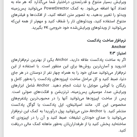
ویرایش بسیار متنوع و قدرتمندی دراختیار شما می‌گذارد که هر ماه به
تعداد آنها اضافه می‌شود. به کمک PowerDirector می‌توانید پس‌زمینه
ویدئو را تغییر بدهید، به تصویر متن اضافه کنید، از افکت‌ها و فیلترهای
متنوع استفاده کنید، ویدئوهای تار را شفاف کنید و مهم‌تر از همه این‌که
می‌توانید از ویدئوهای ویرایش‌شده خود خروجی ۴K بگیرید.
نرم‌افزار ساخت پادکست
Anchor
امتیاز:‌ ۴٫۳
اگر به ساخت پادکست علاقه دارید، Anchor یکی از بهترین نرم‌افزار‌های
اندروید و آسان‌ترین روش‌ها برای این منظور است. با استفاده از این
نرم‌افزار می‌توانید صدای خود را به همراه چهار نفر از دوستان‌ در هر جای
دنیا، ضبط کنید و کل مراحل ساخت اپیزودهای پادکست را به‌طور کامل و
رایگان با گوشی موبایل یا تبلت انجام دهید. Anchor شامل ابزارهای
ویرایش صدا، موسیقی پس‌زمینه، ترنزیشن و افکت‌های صوتی است.
پس از ساخت اپیزودها می‌توانید آنها را در محبوب‌ترین پلتفرم‌های
مخصوص این کار، مانند اسپاتیفای، اپل پادکست یا گوگل پادکست
منتشر کنید. با Anchor حتی می‌توانید پول درآورید! به کمک این نرم‌افزار
می‌توانید با صدای خودتان تبلیغات ضبط کنید و آن را در اپیزودی که
ساخته‌اید پخش کنید یا از طرفداران‌تان به‌طور ماهانه کمک مالی دریافت
کنید.