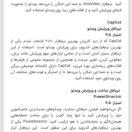
کنید. نرم‌افزار VivaVideo به شما این امکان را می‌دهد ویدئو را به‌صورت
لایه‌ای ویرایش کنید و از افکت‌های زیبا روی ویدئو استفاده کنید.
CapCut
نرم‌افزار ویرایش ویدئو
امتیاز:‌ ۴٫۵
CapCut که از دید کاربران بهترین نرم‌افزار ۲۰۲۰ انتخاب شده، یکی از
بهترین نرم‌افزار‌های اندروید برای ویرایش ویدئو است. استفاده از این
نرم‌افزار بسیار آسان است و از تمامی ابزارهای مهم ویرایش مانند برش،
معکوس کردن، تغییر سرعت و همچنین از مجموعه متنوعی از فیلترها و
افکت‌های زیباسازی بهره می‌برد. CapCut دارای کتابخانه موسیقی بزرگی
است و به شما این امکان را می‌دهد تا از استیکر و فونت‌های مختلف آن
روی ویدئوی خود استفاده کنید.
نرم‌افزار ساخت و ویرایش ویدئو
PowerDirector
امتیاز:‌ ۴٫۵
اگر می‌خواهید فیلمی حرفه‌ای بسازید، ویدئوهای جدیدترین ماجراجویی
خود را ویرایش کنید یا تنها چند کلیپ را برای ساخت لحظه‌هایی
هیجان‌انگیز و به‌یادماندنی با هم ترکیب کنید، PowerDirector یکی از
بهترین نرم‌افزار‌های اندروید برای این منظور است. این نرم‌افزار ابزار