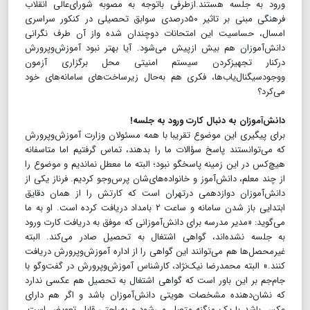
ورود به جلسه هستند.ازطرفی باتوجه به مصوبه شورای‌عالی انقلاب
فرهنگی مبنی بر تاثیر ۵۰‌درصدی سوابق تحصیلی در کنکور سراسری
امسال، حساسیت این امتحانات دوچندان شده واز آن طرف نگرانی
دانش‌آموزان هم بیش ازپیش می‌شود. آیا بهتر نبود آموزش‌و‌پرورش
درکنار تجهیز‌کردن سیستم امنیتی محل برگزاری آزمون
ووجودسیگنال‌یاب‌ها، فکری هم به‌حال زیرساخت‌های سامانه‌های خود
می‌کرد؟
دانش‌آموزان به دنبال کارت ورود به جلسه!
برای پیگیری این موضوع تقریبا با همه مسئولان وزارت آموزش‌و‌پرورش
که می‌توانستند پاسخ سؤالات ما را بدهند، تماس گرفتیم اما متاسفانه
هیچ‌کس در این زمینه پاسخگو نبود؛ البته ما معطل نماندیم و موضوع را
از چند معلم، دانش‌آموز و خانواده‌های‌شان پرس‌و‌جو کردیم. فرناز یکی از
دانش‌آموزان دوازدهمی درتهران است که کارتش را از همان دقایق
ابتدایی باز شدن سامانه و ساعت ۲ بامداد دریافت کرده است. او به ما
می‌گوید: «مدیر مدرسه برای دانش‌آموزانی که موفق به دریافت کارت ورود
به جلسه نشده‌اند، گواهی اشتغال به تحصیل صادر می‌کند. البته
غیرمحصل‌ها هم می‌توانند این گواهی را از اداره آموزش‌و‌پرورش دریافت
کنند.» البته محمدرضا نیک‌نژاد، کارشناس آموزش‌و‌پرورش در گفت‌وگو با
جام‌جم بر این باور است که گواهی اشتغال به تحصیل هم عکسی ندارد
که نشان‌دهنده مشخصات هویتی دانش‌آموزان باشد و اگر هم دارای
عکس باشد با یک منگنه متصل می‌شود و به‌راحتی قابل تعویض است.