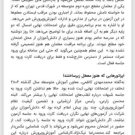
یکی از معلمان مقطع دوره دوم متوسطه در شهرک قدس تهران هم که از
ما خواسته نامش محفوظ بماند، از اجباری بودن مراقب ایستادن معلم‌ها
در این آزمون در برخی از مدارس و ادارات آموزش‌و‌پرورش خبر می‌دهد.
او با اشاره به عدم برنامه‌ریزی دقیق برای امتحانات نهایی امسال که دو
پایه دیگر هم به آن اضافه شده، برای ما توضیح می‌دهد: «تا روز دوشنبه
که در مدرسه حاضر بودم هنوز بسیاری از دانش‌آموزان از محل امتحان
خود مطلع نبودند. برای برنامه مراقبت معلمان هم هنوز تصمیمی گرفته
نشده بود.» این معلم همچنین می‌گوید که حتی این سامانه برای ورود
نمرات مستمر از دسترس خارج‌شده و فقط برای دریافت کارت ورود به
جلسه فعال است.
اپراتورهایی که هنوز معطل زیرساختند!
به‌گفته محمد‌مهدی کاظمی، معاون آموزش متوسطه سال گذشته ۲۸۰۶
تخلف در امتحانات نهایی ثبت شده بود. حالا هم نداشتن کارت ورود به
جلسه شبهات درباره تقلب‌های امتحانات نهایی را بیشتر می‌کند. البته
محسن زارعی، رئیس مرکز ارزشیابی و تضمین کیفیت نظام
آموزش‌و‌پرورش، چند روز پیش اعلام کرده بود که دانش‌آموزان برای
شرکت در آزمون‌های نهایی نگران دریافت کارت ورود به جلسه آزمون
نباشند، اگر دانش‌آموزی نتواند کارت ورود به جلسه را دریافت کند، از
حضور در امتحان محروم نمی‌شود و می‌تواند با کارت شناسایی عکس‌‌دار
مراجعه کند.محمدرضا نیک‌نژاد،کارشناس آموزش‌و‌پرورش درباره این