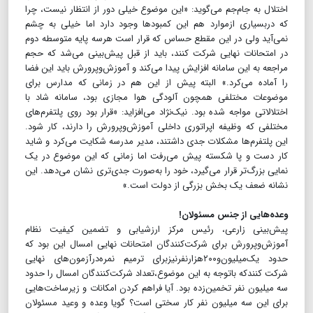
اختلال به جام‌جم می‌گوید: «این موضوع خیلی دور از انتظار نیست، چرا
که دربسیاری ازموارد هم این کمبودها وجود دارد اما خیلی به چشم
نمی‌آید ولی در این مقطع حساس که قرار است هرسه پایه متوسطه دوم
در امتحانات نهایی شرکت کنند، باید از قبل پیش‌بینی می‌شد که حجم
مراجعه به این سامانه افزایش پیدا می‌کند و آموزش‌و‌پرورش باید این فضا
را آماده می‌کرد.» البته پیش از این هم در زمانی که مدارس برای
موضوعات مختلفی همچون آلودگی هوا مجازی بود، سامانه شاد با
اختلالاتی مواجه شده بود. نیک‌نژاد می‌افزاید: «قرار بود روی پلتفرم‌های
مختلفی که وظیفه اپراتوری داخلی آموزش‌و‌پرورش را دارند، کار شود.
این پلتفرم‌ها مشکلات جدی داشتند، مدیر مدرسه شکایت می‌کرد و شاید
کار دست و پا شکسته پیش می‌رفت اما زمانی که این موضوع در یک
نمایی بزرگ‌تر قرار می‌گیرد، خود را به‌صورت جدی‌تری نشان می‌دهد. این
نشانه ضعف یک بخش بزرگی از دولت است.»
وعده‌هایی از جنس مسئولان!
پیش‌بینی زارعی، رئیس مرکز ارزشیابی و تضمین کیفیت نظام
آموزش‌و‌پرورش برای شرکت‌کنندگان امتحانات نهایی امسال این بود که
حدود یک‌میلیون‌و۲۰۰هزارنفرنیزبرای ترمیم نمره‌درآزمون‌های نهایی
شرکت کنندکه باتوجه به این موضوع،تعداد شرکت‌کنندگان امسال را حدود
سه میلیون نفر تخمین‌زده بود. آیا فراهم کردن امکانات و زیرساخت‌هایی
برای این سه میلیون نفر کار سختی است؟ گویا وعده و وعید مسئولان