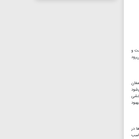
ست و
‌رود
مغان
‌شود
بخشی
هبود
یشن‌ها در
ناسب