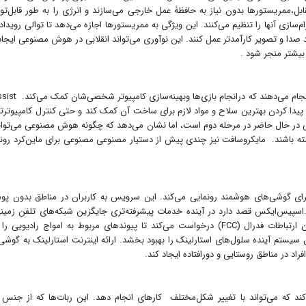
بل،ممریستورها بدون نیاز به حافظۀ عمل خارجی می‌سازند و انرژی را به طور قابل‌ت
ازی آنها را تنظیم می‌کنند. این ویژگی به ممریستورها اجازه می‌دهد تا توالی رویداده
د صدا و تصویر کارآمدتر عمل کنند. این نوآوری می‌تواند انقلابی در هوش مصنوعی ایجاد
 بیشتر منجر شود .
انویدیا از G-Assist، چت‌بات‌هابرروی هوش مصنوعی خودراانجام می‌دهند ک
 پیدا کردن بهترین سلاح و مواد لازم برای ساخت آن کمک کند و حتی کنترل کامپیوترتا
عی در حال حاضر در مرحله دوم است، اما نشان می‌دهد که چگونه هوش مصنوعی می‌توان
داشته باشند. مایکروسافت نیز چندی پیش از دستیار مصنوعی مصنوعی برای ماین‌کرد رون
برای گوشی‌های هوشمند رونمایی می‌کند. این سرویس به کاربران در مناطق بدون 
اسپیس‌ایکس قصد دارد در آینده خدمات پیشرفته‌تری جایگزین شبکه‌های تلفن زمین
مناطق محدوده پوشش ارائه دهد. این شرکت از کمیسیون ارتباطات فدرال (FCC) درخواست می‌کند تا پیوندهای مربوط به امواج رادیوی
ستم آینده سلول‌های استارلینک را بهبود بخشد. ارائه اینترنت استارلینک به گوشی
اد در مناطق روستایی و دورافتاده ایجاد کند.
فی می‌کند که می‌تواند با تغییر شکل‌مختلف کارهای انجام دهد. این ربات‌ها که از جنس 