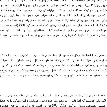
برای همه‌ی کاربران عرضه خواهد شد.ابزار Phone Link که در گوشی با نام Link to Windows شناخته می‌شود، به شما امکان می‌دهد 
 اندرویدی با کامپیوتر ویندوزی همگام‌سازی کنید. همچنین این ابزار با قابلیت‌های محدو
بادستگاه‌هایiOS کارمی‌کندکه فقط اعلان‌
گذشته و تقریبا همزمان با دریافت اعلان‌های اشتراک‌گذاری تصویر به‌وسیله‌ی Phone Link، به قابلیت استخراج متن مجهز شد. بنابراین،
تن از عکس‌های گوشی با Snipping Tool امکان‌پذیر بود. این به‌روزرسانی فقط یک مرحله را برای شما حذف می‌کند و به شما امکان 
تا این کار را درون برنامه انجام دهید. این ویژگی در Phone Link ۱.۲۴۰۵۱.۹۱.۰ فعال است.در آزمایش‌های انجام‌ش
سامسونگ یا اپل برای همان عکس از صفحه‌ کتاب، خطاهای بیشتری داشت. برای متن
 را فعال و متن را از‌طریق گوشی‌تان استخراج و به این روش به کامپیوتر شخصی خود ا
یک ربات انسان‌نما به نام XBot-L، ساخته شده توسط شرکت چینی Robot Era، موفق به صعود از دیوار چین شد. این بار اولین بار است که
انسان‌نما چنین کاری را انجام می‌دهد. این ربات با استفاده از فناوری حرکت تقویتی (RL) می‌تواند به طور مستقل درمحیط‌های ناآشن
وچالش‌های مختلف را پشت سر بگذارد.علاوه بر سیستم‌های ناوبری و پیشرفته، XBot-L به نوار چسبی نیز می‌شود که شبیه به کیف‌ها
کنند.این موفقیت نشان‌دهنده پیشرفت قابل توجهی در زمینه رباتیک انسان‌نما و پتا
‌های انسان‌نما باید برای ورود به مکان‌های عمومی مانند دیوار چین هزینه بپردازن
اند که می‌توانند زمان‌سنجی مغز را تقلید کنند. این نوآوری می‌تواند مصنوعی را به
الکتریکی هستند که اطلاعات را در مقاومت خود ذخیره می‌کنند و این ویژگی را به جایگ
ایده‌آل برای واحدهای پردازش گرافیکی (GPU) در شبکه‌های عصبی مصنوعی تبدیل می‌کند. مشکل GPUها این است که برای پردازش‌