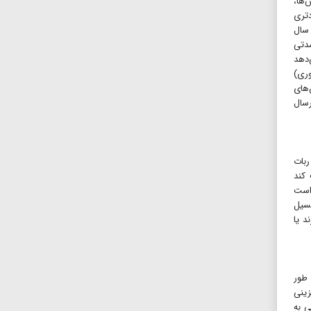
تا تماس‌ها،
دتری
هاوپیام‌هاوتماس‌هارااز‌طریق بلوتوث همگام‌سازی می‌کند. ابزاراسکرین‌شات ویندوز(Snipping Tool) سال
 برای مدتی
می‌دهد
ده، عملکرد OCR (نویسه‌خوان نوری)
‌های
رسال
 یک ربات
ا حرکت کند
ی کمری است
نسیل
د یا
 طور
زینی
های مصنوعی به