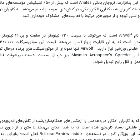
اندام، برای انتقال بدافزار و تبلیغات استفاده می‌شوند. یکی از این بدافزارها، تروجان بانکی Anatsa است که بیش از ۶۵۰ اپلیک
طلاعات کاربران به بانکداری الکترونیکی، تراکنش‌های غیرمجاز انجام می‌دهد. به کاربران ت
استی توجه و از مجوزهای مرتبط با فعالیت‌های مشکوک خودداری کنند.
شرکت UDX در حال ساخت یک موتورسیکلت پرنده به نام Airwolf است که می‌تواند با سرعت 
آمریکاست و برای پرواز با آن در ایالات متحده به گواهینامه خلبانی ورزشی نیاز دارید. Airwolf تنها نمونه‌ای از موتورسیکلت‌های پرنده
است.نمونه‌های دیگری مانند Lazareth’s Moto Volante و Mayman Aerospace’s Speeder نیز درحال ساخت هستند.باپیش
مل و نقل رایج تبدیل شوند.
وزرسانیPhone Linkبرای ویندوزاست‌که به کاربران امکان می‌دهدمتن را ازعکس‌های همگام‌سازی‌شده از تلفن‌های اندروی
نند.نسخه‌ آینده‌ Microsoft Phone Link میزبان قابلیتی بسیار کاربردی شده است که به شما امکان می‌دهد تا متن را از درون 
همگام‌سازی‌شده از گوشی اندرویدی خود انتخاب و کپی کنید. این ویژگی اکنون در نسخه‌های Release Preview Insider فعال 