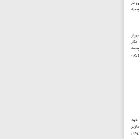
یشن مؤسسه‌های مالی در
وصیه
۲۳۰ کیلومتر در ساعت و برد۶۶ کیلومتر پرواز
کند.Airwolf دارای بال‌های کارآمد و موتورهای قابل کج شدن است که به آن قابلیت پرواز آسان می‌دهد. قیمت این موتورسیکلت ۳۲۰.۰۰۰ دلار
 درحال توسعه
رفت فناوری،
دی خود
تصاویر
است؛ بنابراین، به‌زودی