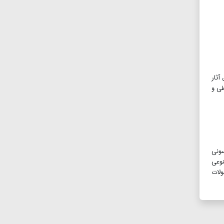
ر خلق آثار
طی و
 سونی
نوعی
 تحولات