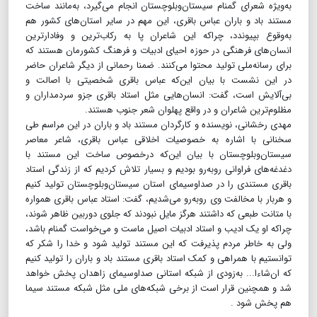
به‌ویژه شعرای گمنام سیستان‌و‌بلوچستان انجام می‌گیرد، به‌مانند ساخت
مستند باد و باران عباس باقری، این مهم در سایر استان‌های کشور هم
به‌وقوع بپیوندد، چراکه این شاعران پا به رکاب‌ترین و وفادارترین
انسان‌های فرهنگی در حوزه احیای ادبیات و فرهنگ کشورمان هستند که
برای رسانه‌ملی تولید محتوا می‌کنند. ضمنا رحمانی از دیگر شاعران حاضر
در این نشست با بیان این‌که عباس باقری شخصیتی با اصالت و
بی‌آلایش است، گفت: انسان‌هایی مثل استاد باقری جزو سردمداران و
مظلوم‌ترین شاعران و در واقع پهلوان شعر جنوب هستند.
مهدی رخشانی، نویسنده و کارگردان مستند باد و باران در این مراسم طی
سخنانی با اشاره به خصوصیات اخلاقی عباس باقری، شاعر معاصر
سیستان‌و‌بلوچستان با بیان این‌که در‌خصوص ساخت این مستند با
دغدغه‌های فراوانی روبه‌رو بودیم و بسیار تلاش کردیم که از زندگی استاد
باقری مستندی را در صداوسیمای استان سیستان‌و‌بلوچستان تولید کنیم
و هربار با مخالفت وی روبه‌رو می‌شدیم، گفت: استاد عباس باقری همواره
با متانت طبعی که داشتند هرگز مایل نبودند که جلوی دوربین ظاهر شوند،
چراکه او یک ادیب و استاد ادبیات اصیل ماست و می‌خواست گمنام باشد،
ولی به خاطر مردم پذیرفت که این مستند تولید شود و خدا را شکر که
توانستیم با همراهی و کمک استاد باقری مستند باد و باران را تولید کنیم
که ان‌شاءا... به‌زودی از شبکه استانی صداوسیمای زاهدان پخش خواهد
شد و همچنین قرار است از برخی شبکه‌های ملی مثل شبکه مستند سیما
هم پخش شود .