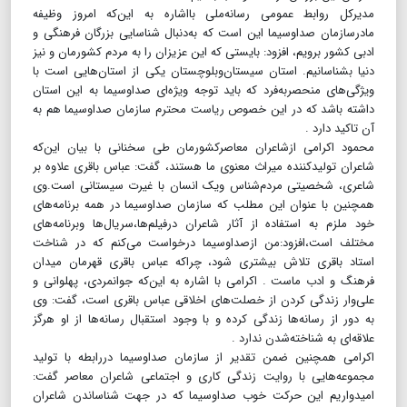
مدیر‌کل روابط عمومی رسانه‌ملی بااشاره به این‌که امروز وظیفه
مادرسازمان صداوسیما این است که به‌دنبال شناسایی بزرگان فرهنگی و
ادبی کشور برویم، افزود: بایستی که این عزیزان را به مردم کشورمان و نیز
دنیا بشناسانیم. استان سیستان‌و‌بلوچستان یکی از استان‌هایی است با
ویژگی‌های منحصربه‌فرد که باید توجه ویژه‌ای صداوسیما به این استان
داشته باشد که در این خصوص ریاست محترم سازمان صداوسیما هم به
آن تاکید دارد .
محمود اکرامی ازشاعران معاصرکشورمان طی سخنانی با بیان این‌که
شاعران تولید‌کننده میراث معنوی ما هستند، گفت‌: عباس باقری علاوه بر
شاعری، ‌شخصیتی مردم‌شناس ویک انسان با غیرت سیستانی است.وی
همچنین با عنوان این مطلب که سازمان صداوسیما در همه برنامه‌های
خود ملزم به استفاده از آثار شاعران درفیلم‌ها،سریال‌ها وبرنامه‌های
مختلف است،افزود:من ازصداوسیما درخواست می‌کنم که در شناخت
استاد باقری تلاش بیشتری شود، چراکه عباس باقری قهرمان میدان
فرهنگ و ادب ماست . اکرامی با اشاره به این‌که جوانمردی، پهلوانی و
علی‌وار زندگی کردن از خصلت‌های اخلاقی عباس باقری است، گفت‌: وی
به دور از رسانه‌ها زندگی کرده و با وجود استقبال رسانه‌ها از او هرگز
علاقه‌ای به شناخته‌شدن ندارد .
اکرامی همچنین ضمن تقدیر از سازمان صداوسیما دررابطه با تولید
مجموعه‌هایی با روایت زندگی کاری و اجتماعی شاعران معاصر گفت‌:
امیدواریم این حرکت خوب صداوسیما که در جهت شناساندن شاعران