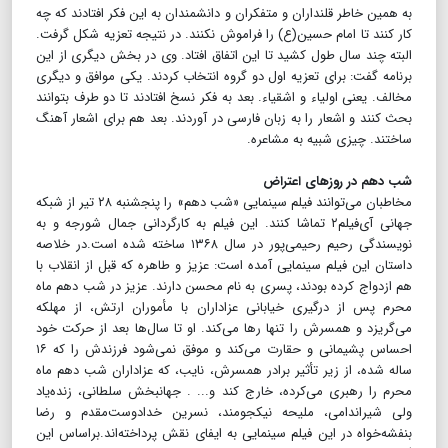
به همین خاطر قلنداران و متفکران و دانشمندان به این فکر افتادند که چه
کار کنند تا امام حسین(ع) را فراموش نکنند. در نتیجه تعزیه شکل گرفت.
البته چند سال طول کشید تا این اتفاق افتاد. وی در بخش دیگری از این
برنامه گفت: برای تعزیه اول دو گروه انتخاب کردند. یکی موافق و دیگری
مخالف. یعنی اولیاء و اشقیاء. بعد به فکر نسخ افتادند تا دو طرف بتوانند
بحث کنند و اشعار را به زبان فارسی در آوردند. بعد هم برای اشعار آهنگ
ساختند. چیزی شبیه به مشاعره.
شب دهم در روزهای اعتراض
مخاطبان می‌توانند فیلم سینمایی «شب دهم» را پنجشنبه ۲۸ تیر از شبکه
جهانی آی‌فیلم۲ تماشا کنند. این فیلم به کارگردانی جمال شورجه و به
نویسندگی رحیم رحیمی‌پور در سال ۱۳۶۸ ساخته شده است.در خلاصه
داستان این فیلم سینمایی آمده است: عزیز و طاهره که قبل از انقلاب با
هم ازدواج کرده بودند، پسری به نام محسن دارند. عزیز در شب دهم ماه
محرم پس از درگیری خیابانی عزاداران با مأموران ارتش، از مهلکه
می‌گریزد و همسرش را تنها رها می‌کند. او تا سال‌ها بعد از حرکت خود
احساس پشیمانی و حقارت می‌کند و موفق نمی‌شود فرزندش را که ۱۶
ساله شده، از زیر تأثیر برادر همسرش، نایب، که عزاداران شب دهم ماه
محرم را رهبری می‌کرده، خارج کند و... . جهانبخش سلطانی، زنده‌یاد
ولی شیراندامی، ملیحه نیکجومند، نسرین خدادوست‌مقدم و رضا
بنفشه‌خواه در این فیلم سینمایی به ایفای نقش پرداخته‌اند.براساس این