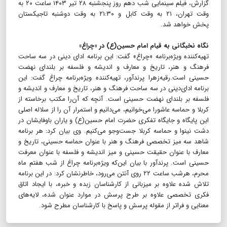
گزارش، فیلم سینمایی شب دهم روز پنجشنبه ۲۸ تیر ۱۴۰۳ ساعت ۲۰ به
وقت تهران، ۲۱ به وقت کابل و ۲۱:۳۰ به وقت دوشنبه تاجیکستان
پخش خواهد شد.
نگاه نخبگانی به قیام امام حسین(ع) در «چراغ»
تهیه‌کننده ویژه‌برنامه «چراغ» گفت: این برنامه ادای دینی در سه ساحت
فرهنگ و هنر، تاریخ و معارف و اندیشه و فلسفه بر بلندای نهضت
حسینی است.رقیه‌زهرا پرندآور، تهیه‌کننده ویژه‌برنامه چراغ گفت: این
برنامه ادای‌دینی در سه ساحت فرهنگ و هنر، تاریخ و معارف و اندیشه و
فلسفه بر بلندای نهضت حسینی است. آنچه که آن‌را مکتب برخاسته از
کربلا و حماسه عاشورا می‌خوانیم، می‌دانیم و استمرار آن را از سلاله اصلی
این پایگاه و جایگاه تفکری حضرت امام حسین(ع) و یاران باوفایشان در
دشت نینوا و حماسه کربلا جست‌وجو می‌کنیم. وی بیان کرد: هر برنامه
شاهد سه میز تخصصی فرهنگ و هنر با عنوان حماسه حسینی، تاریخ و
معارف با عنوان حقیقت حسینی و میز اندیشه و فلسفه با عنوان معرفت
حسینی است. پرندآور با بیان این‌که ویژه‌برنامه چراغ از شب هفتم ماه
محرم، هرشب ساعت ۲۲ روی آنتن می‌رود، خاطرنشان کرد: در این برنامه
تلاش شده علاوه‌ بر میزبانی از کارشناسان زبده و خبره، با ایجاد اتاق
فکری تخصصی علاوه‌ بر طرح پرسش در موارد عنوان شده، لایه‌های
معنایی و فراتر از مقوله پرسش‌ و پاسخ با کارشناسان مطرح شود.