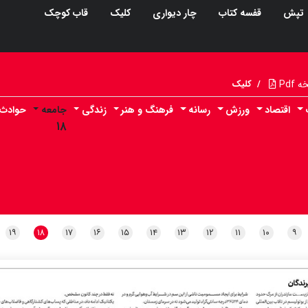
تپش
قفسه کتاب
چار دیواری
کلیک
قاب کوچک
Pdf
/
کلیک
اقتصاد
ورزش
رسانه
فرهنگ و هنر
زندگی
جامعه
حوادث
۱۸
۱۹
۱۸
۱۷
۱۶
۱۵
۱۴
۱۳
۱۲
۱۱
۱۰
۹