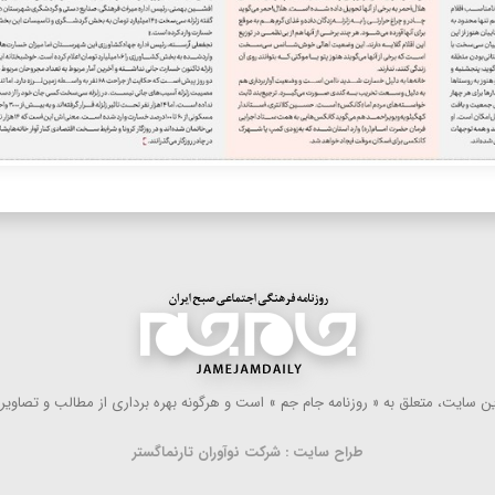
 سایت، متعلق به « روزنامه جام جم » است و هرگونه بهره ‌برداری از مطالب و تصاویر آ
طراح سایت : شرکت نوآوران تارنماگستر