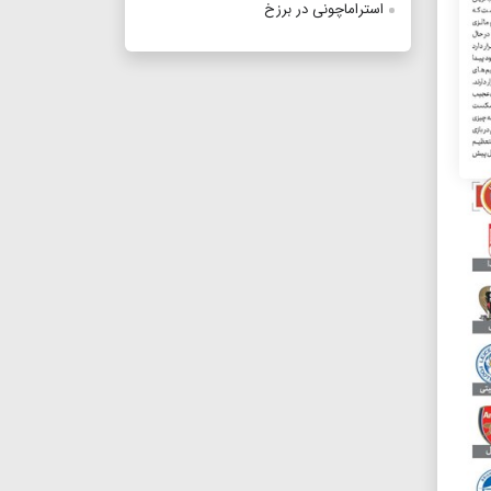
استراماچونی در برزخ