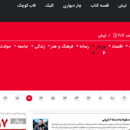
تپش
قفسه کتاب
چار دیواری
کلیک
قاب کوچک
Pdf
/
تپش
اقتصاد
ورزش
رسانه
فرهنگ و هنر
زندگی
جامعه
حوادث
۱۷
۴
۱۹
۱۸
۱۷
۱۶
۱۵
۱۴
۱۳
۱۲
۱۱
۱۰
۹