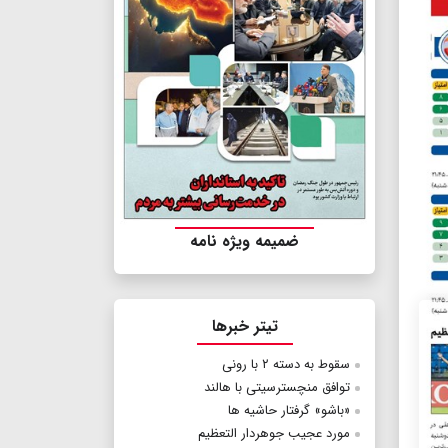
ضمیمه ویژه نامه
تیتر خبرها
سقوط به دسته ۲ با رونی
توافق منچسترسیتی با هالند
«باشو» گرفتار حاشیه ها
مورد‭ ‬عجیب‭ ‬جوهردار‭ ‬التعظیم