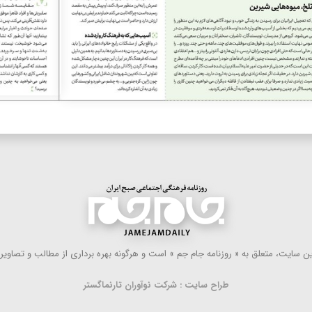
 سایت، متعلق به « روزنامه جام جم » است و هرگونه بهره ‌برداری از مطالب و تصاویر آ
طراح سایت : شرکت نوآوران تارنماگستر