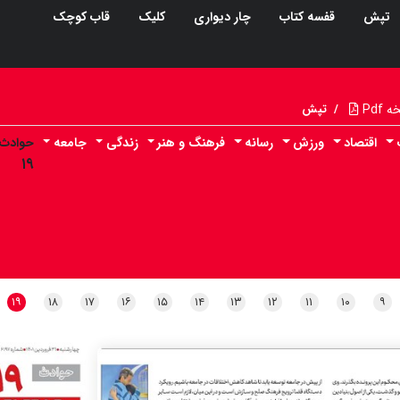
تپش
قفسه کتاب
چار دیواری
کلیک
قاب کوچک
Pdf
/
تپش
اقتصاد
ورزش
رسانه
فرهنگ و هنر
زندگی
جامعه
حوادث
۱۹
۱۹
۱۸
۱۷
۱۶
۱۵
۱۴
۱۳
۱۲
۱۱
۱۰
۹