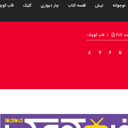
نوجوانه
تپش
قفسه کتاب
چار دیواری
کلیک
قاب کوچ
Pdf
/
قاب کوچک
۸
۷
۶
۵