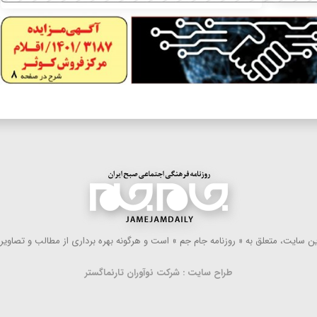
 سایت، متعلق به « روزنامه جام جم » است و هرگونه بهره ‌برداری از مطالب و تصاویر آ
طراح سایت : شرکت نوآوران تارنماگستر