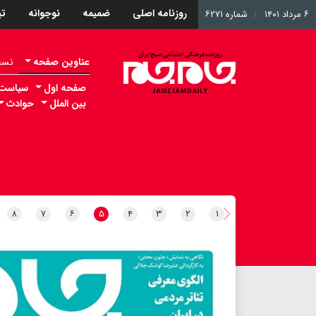
روزنامه اصلی
ضمیمه
نوجوانه
ت
۶ مرداد ۱۴۰۱
شماره ۶۲۷۱
عناوین صفحه
نسخه 
صفحه اول
سیاست
بین الملل
حوادث
۸
۷
۶
۵
۴
۳
۲
۱