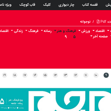
پش
قفسه کتاب
چار دیواری
کلیک
قاب کوچک
ویژه نام
Pdf
/
نوجوانه
اقتصاد
ورزش
فرهنگ و هنر
رسانه
فرهنگ
زندگی
اقتصا
صفحه آخر
۵
۹
۱۹
۱۸
۱۷
۱۶
۱۵
۱۴
۱۳
۱۲
۱۱
۱۰
۹