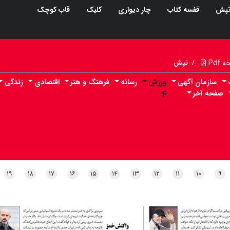
پش
قفسه کتاب
چار دیواری
کلیک
قاب کوچک
Pdf
/
تپش
سازمان آگهی
ورزش
رسانه
فرهنگ و هنر
اقتصادی
زندگی
صفحه آخر
۴
۱۹
۱۸
۱۷
۱۶
۱۵
۱۴
۱۳
۱۲
۱۱
۱۰
۹