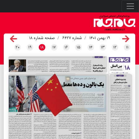
۱۹ بهمن ۱۴۰۱
شماره ۶۴۲۷
صفحه شماره ۱۸
۲۰
۱۹
۱۸
۱۷
۱۶
۱۵
۱۴
۱۳
۱۲
۱۱