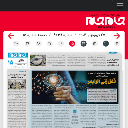
۲۵ فروردین ۱۴۰۳
شماره ۶۷۳۹
صفحه شماره ۱۵
۲۰
۱۹
۱۸
۱۷
۱۶
۱۵
۱۴
۱۳
۱۲
۱۱