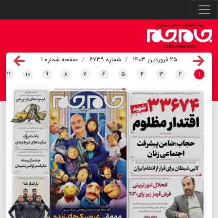
۲۵ فروردین ۱۴۰۳
شماره ۶۷۳۹
صفحه شماره ۱
۱۱
۱۰
۹
۸
۷
۶
۵
۴
۳
۲
۱