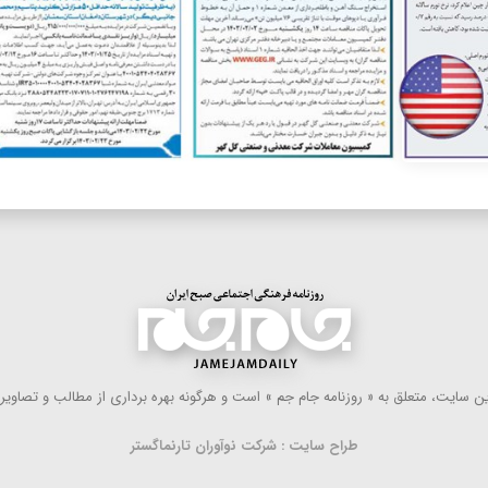
 سایت، متعلق به « روزنامه جام جم » است و هرگونه بهره ‌برداری از مطالب و تصاویر آ
طراح سایت : شرکت نوآوران تارنماگستر