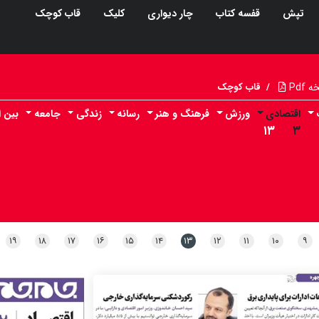
تپش
قفسه کتاب
چار دیواری
کلیک
قاب کوچک
Pdf
/
قاب کوچک
اقتصادی
ورزش
فرهنگ و هنر
رسانه
زندگی
جامعه
بین ا
۱۳
۳
۱۹
۱۸
۱۷
۱۶
۱۵
۱۴
۱۳
۱۲
۱۱
۱۰
۹