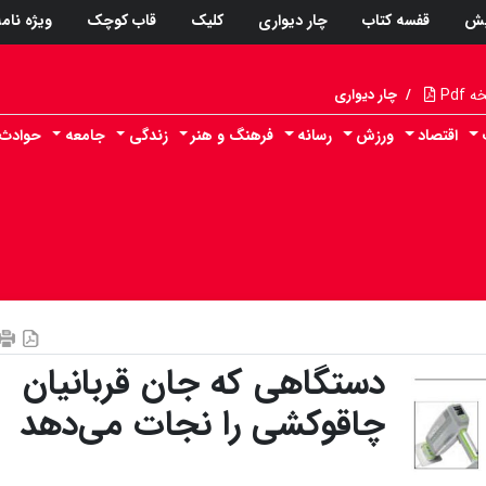
پش
قفسه کتاب
چار دیواری
کلیک
قاب کوچک
ویژه نام
Pdf
/
چار دیواری
اقتصاد
ورزش
رسانه
فرهنگ و هنر
زندگی
جامعه
حوادث
دستگاهی که جان قربانیان
چاقوکشی را نجات می‌دهد