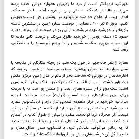
خورشید نزدیک‌تر است، از دید ما زمینیان همواره حوالی آفتاب پرسه
می‌زند و غالبا در شامگاه، دقایقی پس از غروب آفتاب یا در صبحگاه،
اندکی پیش از طلوع خورشید می‌توانیم در روشنایی افق جست‌وجویش
کنیم. امروز ۱۴ تیر ۱۴۰۰، عطارد از موقعیت سیاره زمین در بیشترین فاصله
زاویه‌ای از خورشید دیده می‌شود و از این رو در صبحدم این روزها، عطارد
حدود ۷۵ دقیقه زودتر از خورشید طلوع می‌کند و فرصت کافی داریم تا
این سیاره تیزپای منظومه شمسی را با چشم غیرمسلح یا با تلسکوپ
رصد کنیم.
عطارد از نظر جابه‌جایی در طول یک شب در زمینه ستارگان در مقایسه با
سایر سیاره‌ها، به میزان بیشتری جابه‌جا می‌شود. از همین رو بود که
اخترشناسان در دورانی که شناخت بشر از عالم بر مدل زمین مرکزی متکی
بود، باور داشتند پس از فلک ماه که نزدیک‌ترین فلک بر فراز کره زمین
است، فلک دوم از آن سیاره عطارد است و از همین رو است که با سرعت
زیادی بین ستاره‌های زمینه آسمان (ثوابت) جابه‌جا می‌شود. امروزه
می‌دانیم خورشید در مرکز منظومه شمسی قرار دارد و نزدیک‌بودن عطارد
به خورشید در جابه‌جایی سریع این سیاره از نگاه ما در مدارش بی‌تاثیر
نیست.اگر سحرگاه فردا توانستید عطارد را پیش از طلوع آفتاب در آسمان
پیدا کنید، جابه‌جایی‌اش را در شب‌های آینده نیز زیرنظر بگیرید و ببینید
تا چه زمانی می‌توانید دنبالش کنید. با تلسکوپ دیدن هلال عطارد و
تغییر شکل آن در شب‌های پیش رو، فوق‌العاده شگفت‌انگیز است.