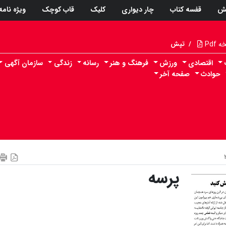
ش
قفسه کتاب
چار دیواری
کلیک
قاب کوچک
ویژه نامه
Pdf
/
تپش
اقتصادی
ورزش
فرهنگ و هنر
رسانه
زندگی
سازمان آگهی
حوادث
صفحه آخر
پرسه