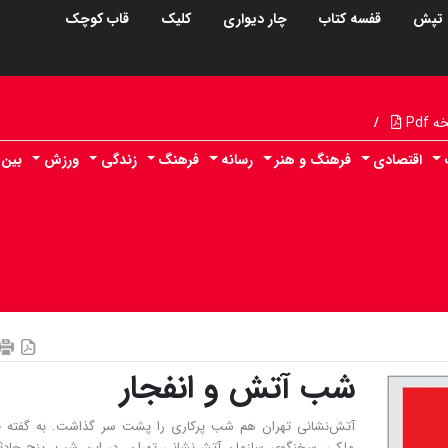
تپش
قفسه کتاب
چار دیواری
کلیک
قاب کوچک
Pdf
/
اقتصادی
فرهنگ و هنر
رسانه
فرهنگ
زندگی
ورزش
بین 
شب آتش و انفجار
آتش‌نشانی تهران هم شب پرکاری را پشت سر گذاشت. به گفته ج
ملکی، سخنگوی سازمان آتش‌نشانی تهران، در این شب، پنج حادثه