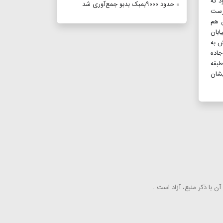
د که
حدود ۹۰۰۰بمبک بدبو جمع‌آوری شد
درست
ن هم
 در خیابان
ش به
جاده
ر طبقه
یشان
ن با ذكر منبع، آزاد است .