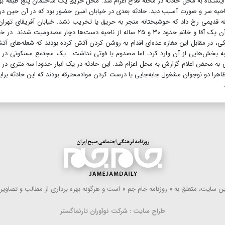
ایستگاه به محل حادثه در محله فلاح اعزام شد. محل حریق یک ساختمان پنج طبقه بو
واد محترقه از ناحیه سر و صورت آسیب دید. حادثه بعدی در خیابان امین حضور بود که در آن حین 
ه قدیمی رخ داد که خوشبختانه منجر به حریق یا تخریب نشد. خیابان آفریقای تهرا
شاهد انفجار یک ساختمان پنج منطقه مسکونی بود که در آن یک آقا و خانم حدود ۳۰ و ۲۵ ساله از ناحیه دست‌ها دچار مصدومیت شدند.
کی، در مقابل این مغازه عده‌ای اقدام به روشن کردن آتش کرده بودند که شعله‌های آت
ی به بخش‌هایی از آن وارد کرد، اما مصدوم یا فوتی نداشت. یک مجتمع مسکونی در 
جار در امان نماند و ایستگاه ۸۶ آتش نشانی به محض اعلام گزارش به محل اعزام شد. این حادثه در یک انبار حدودا سه متری د
اهرا دو نوجوان مشغول جابه‌جایی یا درست کردن موادمحترقه بودند که این حادثه برا
 سایت، متعلق به « روزنامه جام جم » است و هرگونه بهره ‌برداری از مطالب و تصاویر آ
طراح سایت : شرکت نوآوران تارنماگستر