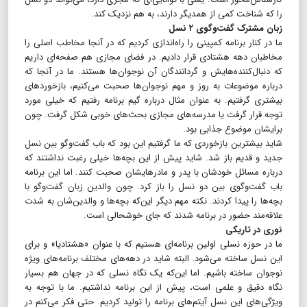
را که شناخت کمی از همدیگر دارند، به هم نزدیک کند.
زبان مشترک گفت‌و‌گوی ۲ نسل
ما در کنار برنامه کمپینی را راه‌اندازی کردیم که در آنجا مخاطب اصلی را
مخاطبان دهه هشتادی قرار دادیم. در فضای مجازی هم صفحه‌ای داریم
که دنبال‌کننده‌هایش و گردانندگان آن نوجوان‌ها هستند. ما در آنجا که
درباره موضوعات به روز و مهم نوجوان‌ها صحبت می‌کنیم، بازخوردهای
بیشتری گرفتیم. به عنوان مثال درباره گیم برنامه رفتیم که خیلی مورد
توجه قرار گرفت یا مدرسه‌های مجازی بحث‌های خوبی شکل گرفت. چون
برایشان موضوع جذابی بود.
شاید بیشترین بازخوردی که ما گرفتیم این بود که باب گفت‌وگو بین نسل
جدید و قدیم باز شد. شاید پیش از این بچه‌ها خیلی رغبت نداشتند که
درباره مسائل خودشان با پدر و مادرهایشان صحبت کنند. اما این برنامه
باب گفت‌وگوی بین دو نسل را باز کرد. چون والدین زبان گفت‌وگو با
بچه‌ها را پیدا کردند. نکته مهم دیگر این‌که بچه‌ها و والدین‌شان به شدت
علاقه‌مند حضور در برنامه شدند که جای خوشحالی است.
نوری در تاریکی
ما در حوزه نسلی اولین برنامه‌ای هستیم که با عنوان «هشتادیا» و برای
این نسل ساخته می‌شود. البته شاید در دهه‌های مختلف برنامه‌های ویژه
نوجوان ساخته باشیم. اما این‌که یک نگاه نسلی که در جهان هم بسیار
نگاه دقیق و علمی است، پیش از این برنامه نداشتیم. ما با توجه به
ویژگی‌های این نسل آیتم‌های برنامه را تولید کردیم. حتی فکر می‌کنم در