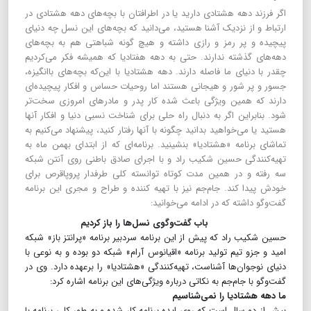
اگر فرزند دهه هشتادی دارید یا در اطرافتان با بچه‌های دهه هشتادی در
ارتباط و از نزدیک آشنا هستید، می‌دانید که بچه‌های این نسل چه دنیای
پیچیده و پر رمز و رازی داشته و هیچ گونه شباهتی هم به بچه‌های
دهه‌های گذشته ندارند. حتی به دهه هفتادیا که همیشه فکر می‌کردیم
چقدر با دنیای ما فاصله دارند. دهه هشتادیا با این‌که بچه‌های باانگیزه،
جسور و پر شور و هیجانی هستند اما روحیات حساس و افکار پیچیده‌ای
دارند که همین ویژگی باعث شده کار پدر و مادرهای امروزی سخت‌تر
شود. بنابراین اگر به دنبال راه حلی برای شناخت نسبی دنیا و افکار آنها
هستید یا می‌خواهید بدانید چگونه با آنها رفتار کنید، پیشنهاد می‌کنیم به
تماشای برنامه «هشتادیا» بنشینید. برنامه‌ای که از ابتدای بهمن ماه به
تهیه‌کنندگی حسین شکیب راد و با اجرای صادق باطنی روی آنتن شبکه
سه رفته و در همین مدت کوتاه توانسته کلی طرفدار پروپاقرص برای
خودش پیدا کند. جام‌جم نیز با تهیه کننده و طراح و مجری این برنامه
گفت‌و‌گو داشته که در ادامه می‌خوانید:
باب گفت‌وگوی نسل‌ها را باز کردیم
حسین شکیب راد که پیش از این برنامه سردبیر برنامه «پرانتز باز» شبکه
امید و جزو تیم تولید برنامه «اقیانوس آرام» شبکه دو بوده و به نوعی با
دنیای نوجوان‌ها آشناست، تهیه‌کنندگی «هشتادیا» را برعهده دارد. وی در
گفت‌و‌گو با جام‌جم به نکاتی درباره ویژگی‌های این برنامه اشاره کرد:
ما دهه هشتادیا را نمی‌شناسیم
بیش از دو سال است که روی ایده برنامه کار شده و به طور کلی برنامه با