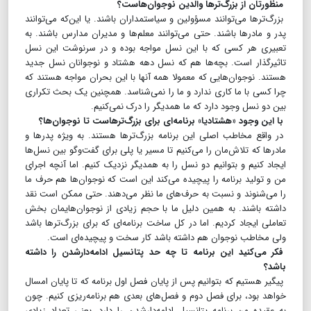
منظورتان از بزرگ‌ترها والدین نوجوان‌هاست؟
بزرگ‌ترها می‌توانند مسؤولین و سیاستمداران باشند. یا این‌که می‌توانند
پدر و مادرها باشند. حتی می‌توانند معلم‌ها و مدیران مدارس باشند. به
تعبیری هر کسی که با این نسل مواجه بوده و در سرنوشت این نسل
تاثیرگذار است. بچه‌ها هم که نسل دهه هشتاد و نوجوانان نسل جدید
هستند. نوجوان‌هایی که معمولا همه آنها با این بحران مواجه هستند که
چرا کسی با ما کاری ندارد و ما را نمی‌شناسد. همچنین یک بحث تکراری
بین دو نسل وجود دارد که ما همدیگر را درک نمی‌کنیم.
با این وجود «هشتادیا» برنامه‌ای برای بزرگ‌ترهاست تا نوجوا‌ن‌ها؟
در واقع مخاطب اصلی این برنامه بزرگ‌ترها هستند. به ویژه پدرها و
مادرها که تلاش‌مان را می‌کنیم تا مسیر یا پلی برای گفت‌وگو بین نسل‌ها
ایجاد کنیم و بتوانیم دو نسل را به همدیگر نزدیک کنیم. اما آنچه اجرای
من و تولید برنامه را پیچیده می‌کند این است که نوجوان‌ها هم حرف ما
را می‌شنوند و نسبت به حرف‌های ما نظر می‌دهند. حتی ممکن است نقد
داشته باشند. به همین دلیل ما با حجم زیادی از نوجوان‌هایمان بخش
تعاملی ایجاد کردیم. اما در کل ساخت برنامه‌ای که برای بزرگ‌ترها باشد
ولی مخاطب نوجوان هم داشته باشد کار سخت و پیچیده‌ای است.
فکر می‌کنید این برنامه تا چه حد پتانسیل ادامه‌دارشدن را داشته
باشد؟
پیگیر هستیم که بتوانیم پس از پایان فصل اول برنامه که تا پایان امسال
خواهد بود، برای فصل دوم و فصل‌های بعدی هم برنامه‌ریزی کنیم. چون
به عقیده من برنامه پتانسیل ادامه‌دارشدن را دارد. یعنی تعداد زیادی