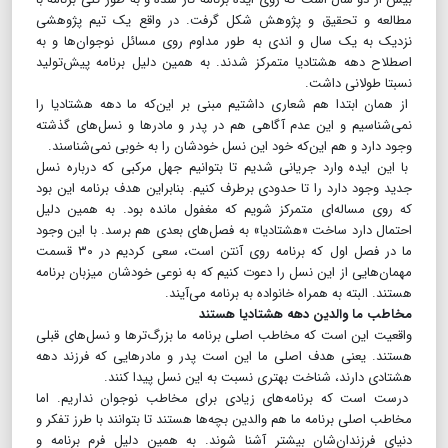
مطالعه و تحقیق و پژوهش شکل گرفت. در واقع یک تیم پژوهشی
نزدیک به یک سال و اندی به طور مداوم روی مسائل نوجوان‌ها و به
اصطلاح دهه هشتادیا متمرکز شدند. به همین دلیل برنامه پیش‌تولید
نسبتا طولانی داشت.
از همان ابتدا هم شعاری داشتیم مبنی بر این‌که ما دهه هشتادیا را
نمی‌شناسیم و این عدم آگاهی هم در پدر و مادرها و نسل‌های گذشته
وجود دارد و هم این‌که خود این نسل خودشان را به خوبی نمی‌شناسند.
با این ایده وارد جریانی شدیم تا بتوانیم جهل مرکبی که درباره نسل
جدید وجود دارد را تا حدودی برطرف کنیم. بنابراین هدف برنامه این بود
که روی مساله‌ای متمرکز شویم که مغفول مانده بود. به همین دلیل
احتمال دارد ساخت «هشتادیا» به فصل‌های بعدی هم برسد. با این وجود
ما در فصل اول که برنامه روی آنتن است، سعی کردیم در ۳۰ قسمت
مهمان‌هایی از این نسل را دعوت کنیم که به نوعی خودشان میزبان برنامه
هستند. البته به همراه خانواده به برنامه می‌آیند.
مخاطب ما والدین دهه هشتادیا هستند
واقعیت این است که مخاطب اصلی برنامه ما بزرگ‌ترها و نسل‌های قبلی
هستند. یعنی هدف اصلی ما این است پدر و مادرهایی که فرزند دهه
هشتادی دارند، شناخت بهتری نسبت به این نسل پیدا کنند.
درست است که برنامه‌های زیادی برای مخاطب نوجوان نداریم. اما
مخاطب اصلی برنامه ما هم والدین بچه‌ها هستند تا بتوانند با طرز تفکر و
دنیای فرزندان‌شان بیشتر آشنا شوند. به همین دلیل فرم برنامه و