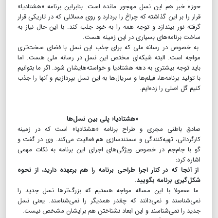
حوزه خبر هم این نسل مهجور مانده است. بنابراین برنامه «هشتادیا»
قرار را بر این گذاشته که چراغ را بردارد و روی مسائلی که در تاریکی قرار
گرفته نور بیندازد و توجه همه را به خود جلب کند. با این حال نیاز به
ساخت برنامه‌های بسیاری در این زمینه هست.
به خصوص در رسانه ملی که برای جذب این نسل با فضای سخت‌تری
مواجه است. البته شبکه‌ای مختص این نسل در رسانه ملی هست. اما
باید توجه بیشتری به دهه هشتادیا و خواسته‌هایشان شود. اگر ما بتوانیم
با تولید برنامه‌ها، فیلم‌ها و سریال‌ها به این نسل بپردازیم و آنها را جذب
کنیم گل اصلی را زده‌ایم.
«هشتادیا» پلی بین نسل‌ها
صادق باطنی مجری و طراح برنامه «هشتادیا» است که در زمینه
کارگردانی، تهیه‌کنندگی و مستندسازی هم فعالیت می‌کند. وی در گفت و
گو با جام‌جم در خصوص ویژگی‌های اجرای این برنامه به نکات مهمی
اشاره کرد:
از آنجا که در کنار اجرا طراحی برنامه را هم برعهده دارید، از نحوه
شکل‌گیری برنامه بگویید.
ما معمولا با این مساله مواجه هستیم که بزرگ‌ترها نسل جدید را
نمی‌شناسند و نمی‌دانند که چقدر همدیگر را نمی‌شناسند. یعنی نسل
جدید را نمی‌شناسند و این ابعاد نشناختن هم برایشان مشخص نیست.