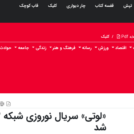
تپش
قفسه کتاب
چار دیواری
کلیک
قاب کوچک
Pdf
/
کلیک
اقتصاد
ورزش
رسانه
فرهنگ و هنر
زندگی
جامعه
حوادث
«ل
شد