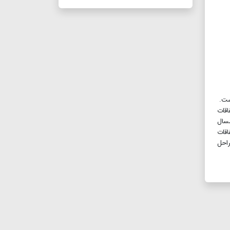
ست.
قات
مسال
فاقات
راحل