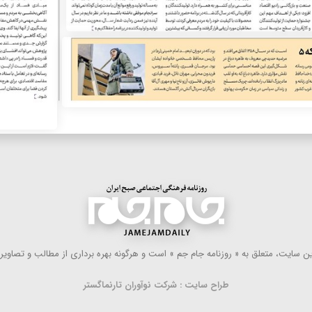
 سایت، متعلق به « روزنامه جام جم » است و هرگونه بهره ‌برداری از مطالب و تصاویر آ
طراح سایت : شرکت نوآوران تارنماگستر