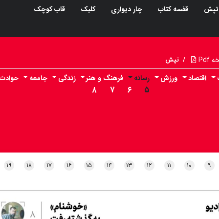
تپش
قفسه کتاب
چار دیواری
کلیک
قاب کوچک
Pdf
/
تپش
اقتصاد
ورزش
رسانه
فرهنگ و هنر
زندگی
جامعه
حوادث
۸
۷
۶
۵
۱۹
۱۸
۱۷
۱۶
۱۵
۱۴
۱۳
۱۲
۱۱
۱۰
۹