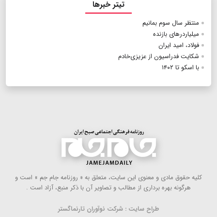
تیتر خبرها
منتظر‭ ‬سال‭ ‬سوم‭ ‬بمانیم
میلیاردرهای بازنده
فولاد،‭ ‬امید‭ ‬ایران
شکایت فدراسیون از عزیزی‌خادم
با اسکو تا ۱۴۰۲
كلیه حقوق مادی و معنوی این سایت، متعلق به « روزنامه جام جم » است و
هرگونه بهره ‌برداری از مطالب و تصاویر آن با ذكر منبع، آزاد است .
طراح سایت : شرکت نوآوران تارنماگستر