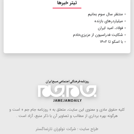
تیتر خبرها
منتظر‭ ‬سال‭ ‬سوم‭ ‬بمانیم
میلیاردرهای بازنده
فولاد،‭ ‬امید‭ ‬ایران
شکایت فدراسیون از عزیزی‌خادم
با اسکو تا ۱۴۰۲
كلیه حقوق مادی و معنوی این سایت، متعلق به « روزنامه جام جم » است و
هرگونه بهره ‌برداری از مطالب و تصاویر آن با ذكر منبع، آزاد است .
طراح سایت : شرکت نوآوران تارنماگستر