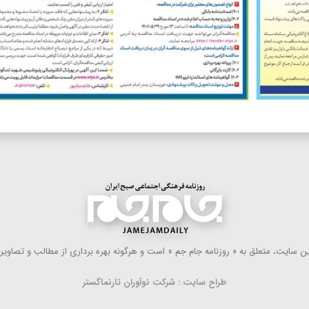
 سایت، متعلق به « روزنامه جام جم » است و هرگونه بهره ‌برداری از مطالب و تصاویر آ
طراح سایت : شرکت نوآوران تارنماگستر