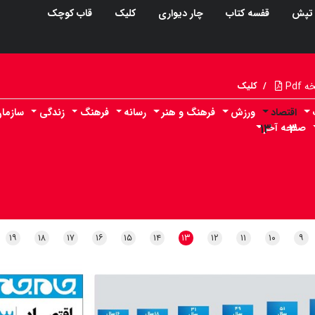
تپش
قفسه کتاب
چار دیواری
کلیک
قاب کوچک
Pdf
/
کلیک
اقتصاد
ورزش
فرهنگ و هنر
رسانه
فرهنگ
زندگی
سازما
۳
صفحه آخر
۱۳
۱۹
۱۸
۱۷
۱۶
۱۵
۱۴
۱۳
۱۲
۱۱
۱۰
۹