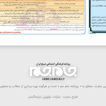
 سایت، متعلق به « روزنامه جام جم » است و هرگونه بهره ‌برداری از مطالب و تصاویر آ
طراح سایت : شرکت نوآوران تارنماگستر