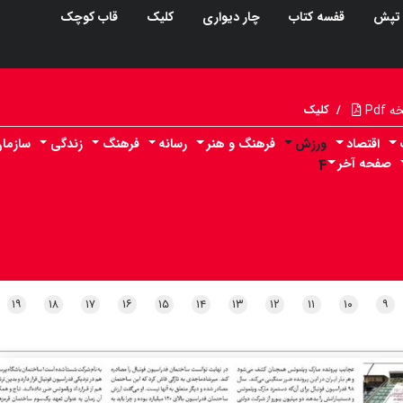
تپش
قفسه کتاب
چار دیواری
کلیک
قاب کوچک
Pdf
/
کلیک
اقتصاد
ورزش
فرهنگ و هنر
رسانه
فرهنگ
زندگی
سازما
صفحه آخر
۴
۱۹
۱۸
۱۷
۱۶
۱۵
۱۴
۱۳
۱۲
۱۱
۱۰
۹