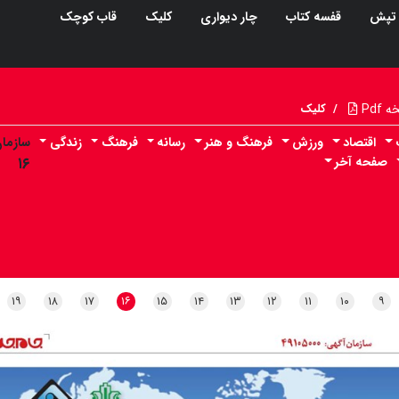
تپش
قفسه کتاب
چار دیواری
کلیک
قاب کوچک
Pdf
/
کلیک
اقتصاد
ورزش
فرهنگ و هنر
رسانه
فرهنگ
زندگی
سازما
صفحه آخر
۱۶
۱۹
۱۸
۱۷
۱۶
۱۵
۱۴
۱۳
۱۲
۱۱
۱۰
۹