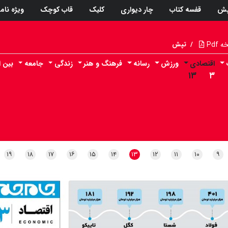
پش
قفسه کتاب
چار دیواری
کلیک
قاب کوچک
ویژه نام
Pdf
/
تپش
اقتصادی
ورزش
رسانه
فرهنگ و هنر
زندگی
جامعه
بین ا
۱۳
۳
۱۹
۱۸
۱۷
۱۶
۱۵
۱۴
۱۳
۱۲
۱۱
۱۰
۹