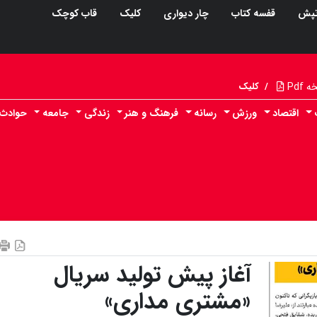
پش
قفسه کتاب
چار دیواری
کلیک
قاب کوچک
Pdf
/
کلیک
اقتصاد
ورزش
رسانه
فرهنگ و هنر
زندگی
جامعه
حوادث
آغاز پیش تولید سریال
«مشتری مداری»