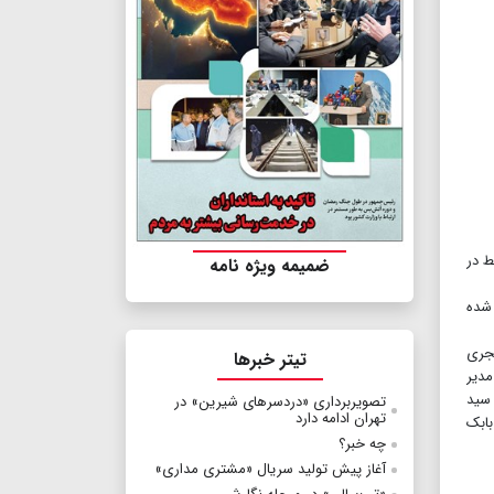
ط در
ضمیمه ویژه نامه
 شده
مجری
تیتر خبرها
مدیر
 سید
تصویربرداری «دردسرهای شیرین» در
تهران ادامه دارد
بابک
چه خبر؟
آغاز پیش تولید سریال «مشتری مداری»