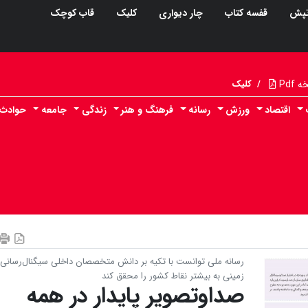
پش
قفسه کتاب
چار دیواری
کلیک
قاب کوچک
Pdf
/
کلیک
اقتصاد
ورزش
رسانه
فرهنگ و هنر
زندگی
جامعه
حوادث
رسانه ملی توانست با تکیه بر دانش متخصصان داخلی سیگنال‌رسانی
زمینی به بیشتر نقاط کشور را محقق کند
صداوتصویر پایدار در همه