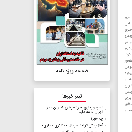
ه‌ای
این
‌های
ه‌رو
ی در
رهای
کرد.
حضور
صوص
ضمیمه ویژه نامه
روژه
ه و
یران
سرویس
تیتر خبرها
برای
نظور
تصویربرداری «دردسرهای شیرین» در
ه و
تهران ادامه دارد
چه خبر؟
آغاز پیش تولید سریال «مشتری مداری»