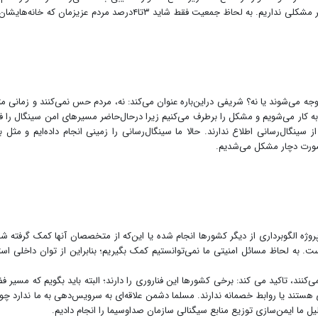
شود‌ چون ما به لحاظ زمینی سیگنال‌ها را تقویت کردیم دیگر مشکلی نداریم. به لحاظ جمعیت فقط شاید ۳تا۴درصد مردم عزیزمان که 
وجه می‌شوند یا نه؟ شریفی دراین‌باره عنوان می‌کند: نه، مردم حس نمی‌کنند و زمانی م
کار می‌شویم و مشکل را برطرف می‌کنیم زیرا درحال‌حاضر مسیرهای امن سینگال را ف
از سینگال‌رسانی اطلاع ندارند. حالا ما سینگال‌رسانی را زمینی انجام داده‌ایم و مثل 
 صورت دچار مشکل می‌شدیم.
وژه الگوبرداری از دیگر کشورها انجام شده یا این‌که از متخصصان آنها کمک گرفته شد
 به لحاظ مسائل امنیتی ما نمی‌توانستیم کمک بگیریم؛ بنابراین از توان داخلی است
ی‌کنند، تاکید می کند: برخی کشورها این فناروری را دارند؛ البته باید بگویم که مسیر ف
تند یا روابط خصمانه ندارند. مسلما دشمن علاقه‌ای به سرویس‌دهی به ما ندارد چو
ما ایمن‌سازی توزیع منابع سیگنالی سازمان صداوسیما را انجام دادیم.