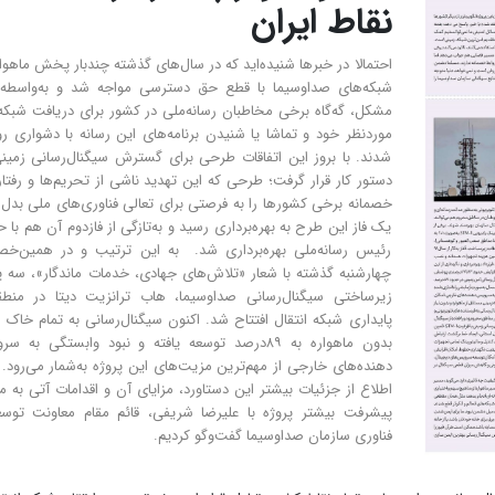
نقاط ایران
احتمالا در خبرها شنیده‌اید که در سال‌های گذشته چندبار پخش ماهوار
شبکه‌های صداوسیما با قطع حق دسترسی مواجه شد و به‌واسطه 
مشکل، گه‌گاه برخی مخاطبان رسانه‌ملی در کشور برای دریافت شبکه
موردنظر خود و تماشا یا شنیدن برنامه‌های این رسانه با دشواری روب
شدند. با بروز این اتفاقات طرحی برای گسترش سیگنال‌رسانی زمین
دستور کار قرار گرفت؛ طرحی که این تهدید ناشی از تحریم‌ها و رفتا
خصمانه برخی کشورها را به فرصتی برای تعالی فناوری‌های ملی بدل 
یک فاز این طرح به بهره‌برداری رسید و به‌تازگی از فاز‌دوم آن هم با 
رئیس‌ رسانه‌ملی بهره‌برداری شد. به این ترتیب و در همین‌خ
چهارشنبه گذشته با شعار «تلاش‌های جهادی، خدمات ماندگار»، سه پ
زیرساختی سیگنال‌رسانی صداوسیما، هاب ترانزیت دیتا در منطق
پایداری شبکه انتقال افتتاح شد. اکنون سیگنال‌رسانی به تمام خاک ا
بدون ماهواره به ۸۹درصد توسعه یافته و نبود وابستگی به 
دهنده‌های خارجی از مهم‌ترین مزیت‌های این پروژه به‌شمار می‌رود. 
اطلاع از جزئیات بیشتر این دستاورد، مزایای آن و اقدامات آتی به م
پیشرفت بیشتر پروژه با علیرضا شریفی، قائم مقام معاونت توسع
فناوری سازمان صداوسیما گفت‌وگو کردیم.