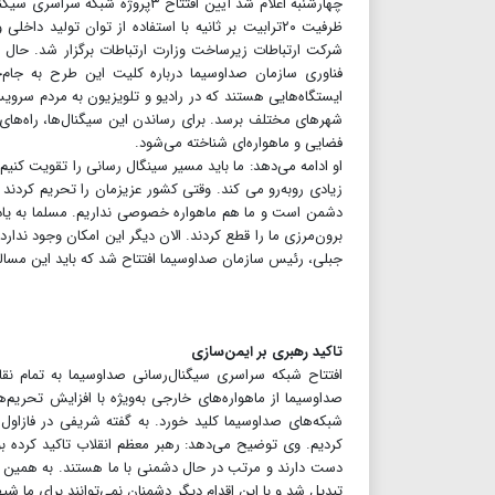
چهارشنبه اعلام شد آیین افتتاح ۳
ظرفیت ۲۰ترابیت بر ثانیه با استفاده از توان تولید
شرکت ارتباطات زیرساخت وزارت ارتباطات برگزار شد. حال 
فناوری سازمان صداوسیما درباره کلیت این طرح به جام‌
ایستگاه‌هایی هستند که در رادیو و تلویزیون به مردم سرویس 
شهرهای مختلف برسد. برای رساندن این سیگنال‌ها، راه‌های م
فضایی و ماهواره‌ای شناخته می‌شود.
او ادامه می‌دهد: ما باید مسیر سینگال رسانی را تقویت کنیم 
زیادی رو‌به‌رو می کند. وقتی کشور عزیزمان را تحریم کردند و 
دشمن است و ما هم ماهواره خصوصی نداریم. مسلما به یاد 
برون‌مرزی ما را قطع کردند. الان دیگر این امکان وجود ندارد‌
جبلی، رئیس سازمان صداو‌سیما افتتاح شد که باید این مساله
تاکید رهبری بر ایمن‌سازی
افتتاح شبکه سراسری سیگنال‌رسانی صداوسیما به تمام ن
کردیم. وی توضیح می‌دهد: رهبر معظم انقلاب تاکید کرده بو
دست دارند و مرتب در حال دشمنی با ما هستند. به همین دلی
تبدیل شد و با این اقدام دیگر دشمنان نمی‌توانند برای ما شیط