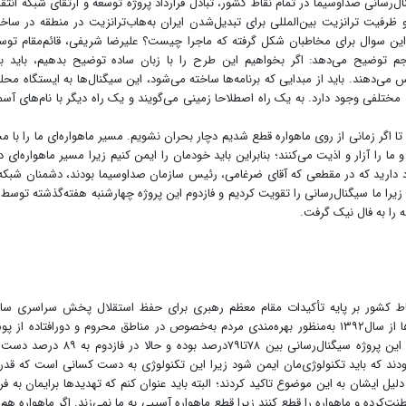
پروژه شبکه سراسری سیگنال‌رسانی صداوسیما در تمام نقاط کشور، تبادل قرارداد پروژه توسعه و ارتقای شبکه انتق
 داخلی و ظرفیت ترانزیت بین‌المللی برای تبدیل‌شدن ایران به‌هاب‌ترانزیت در منطقه در ساخ
این سوال برای مخاطبان شکل گرفته که ماجرا چیست؟ علیرضا شریفی، قائم‌مقام توس
جم توضیح می‌دهد: اگر بخواهیم این طرح را با زبان ساده توضیح بدهیم، باید ب
می‌دهند. باید از مبدایی که برنامه‌ها ساخته می‌شود، این سیگنال‌ها به ایستگاه محل
ختلفی وجود دارد. به یک راه اصطلاحا زمینی می‌گویند و یک راه دیگر با نام‌های آسم
تا اگر زمانی از روی ماهواره قطع شدیم دچار بحران نشویم. مسیر ماهواره‌ای ما را با م
ما را آزار و اذیت می‌کنند؛ بنابراین باید خودمان را ایمن کنیم‌ زیرا مسیر ماهواره‌ای
دارید که در مقطعی که آقای ضرغامی، رئیس سازمان صداوسیما بودند، دشمنان شبکه
 زیرا ما سیگنال‌رسانی را تقویت کردیم و فاز‌دوم این پروژه‌ چهارشنبه هفته‌گذشته توسط 
 را به فال نیک گرفت.
قاط کشور بر پایه تأکیدات مقام معظم رهبری برای حفظ استقلال پخش سراسری ساز
صداوسیما از ماهواره‌های خارجی به‌ویژه با افزایش تحریم‌ها از سال‌۱۳۹۲ به‌منظور بهره‌مندی مردم به‌خصوص در مناطق محروم و دورافتاده
شبکه‌های صداوسیما کلید خورد. به گفته شریفی در فاز‌اول این پروژه سیگنال‌رسانی بین ۷۸تا۷۹درصد بوده و 
دند که باید تکنولوژی‌مان ایمن شود‌ زیرا این تکنولوژی به دست کسانی است که قدر
ل ایشان به این موضوع تاکید کردند؛ البته باید عنوان کنم که تهدیدها برایمان به 
نت‌کرده و ماهواره را قطع کنند زیرا قطع ماهواره آسیبی به ما نمی‌زند. اگر ماهواره هم