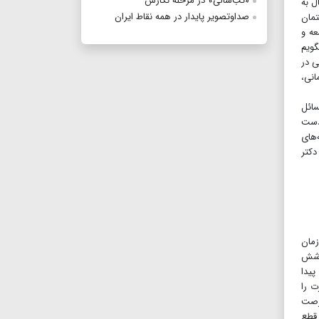
«تب‌سالی» در مرحله نگارش
ال به
صداوتصویر پایدار در همه نقاط ایران
تمان
عه و
گویم
ی در
انی،
سائل
 دست
‌های
دکتر
مان
 از پوشش
حالا در فاز‌دوم به ۸۹ درصد دست پیدا
ت را
فرصت
 قطع