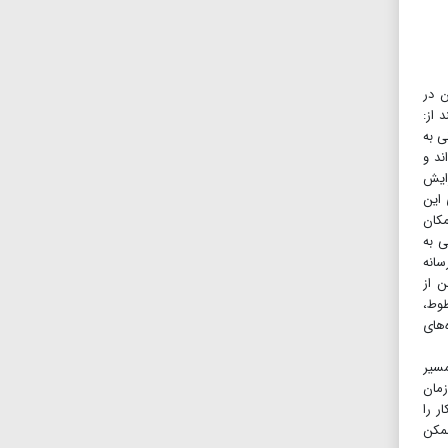
ن در
 از:
انی به
ـداند و
زایش
ن از مزایای این
مکان
ی به
سانه
ئن از
طوط،
‌های
مسیر
زمان
ر را
ممکن