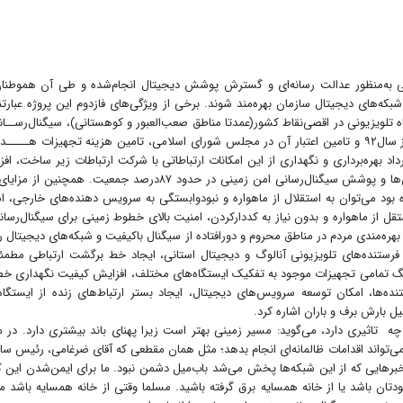
یونی به‌منظور عدالت رسانه‌ای و گسترش پوشش دیجیتال انجام‌شده و طی آن هموطنا
ه‌های دیجیتال سازمان بهره‌مند شوند. برخی از ویژگی‌های فازدوم این پروژه عبارتند
ینک رادیویی STM-۱ به‌صورت ۱+۲ به ۱۵۲ایستگاه تلویزیونی در اقصی‌نقاط کشور(عمدتا مناطق صعب‌العبور و کوهستانی)، سیگنال‌رســ
ایستگاه‌ها توسط شرکت ارتباطات زیرســـاخت، آغاز به‌کار از سال‌۹۲ و تامین اعتبار آن در مجلس شورای اسلامی، تامین هزینه تجهیزات هــــ
رداد بهره‌برداری و نگهداری از این امکانات ارتباطاتی با شرکت ارتباطات زیر ساخت، اف
حدود ۱۳تا۱۷درصدی پوشش دیجیتال در سطح مراکز استان‌ها و پوشش سیگنال‌رسانی امن زمینی در حدود ۸۷درصد جمعیت. همچنی
ندازی شده بود می‌توان به استقلال از ماهواره و نبودوابستگی به سرویس دهنده‌های خارجی، ا
ز ماهواره و بدون نیاز به کد‌دارکردن، امنیت بالای خطوط زمینی برای سیگنال‌رسان
بهره‌مندی مردم در مناطق محروم و دور‌افتاده از سیگنال باکیفیت و شبکه‌های دیجیتال ر
مینی با ظرفیتSTM-۱، تامین ورودی فرستنده‌های تلویزیونی آنالوگ و دیجیتال استانی، ایجاد خط برگشت ارتباطی مطم
ورینگ تمامی تجهیزات موجود به تفکیک ایستگاه‌های مختلف، افزایش کیفیت نگهداری خ
ده‌ها، امکان توسعه سرویس‌های دیجیتال، ایجاد بستر ارتباط‌های زنده از ایستگاه
ل بارش برف و باران اشاره کرد.
 تاثیری دارد، می‌گوید: مسیر زمینی بهتر است‌ زیرا پهنای باند بیشتری دارد. در 
می‌تواند اقدامات ظالمانه‌ای انجام بدهد؛ مثل همان مقطعی که آقای ضرغامی، رئیس سا
برهایی که از این شبکه‌ها پخش می‌شد باب‌میل دشمن نبود. ما برای ایمن‌شدن این کا
خودتان باشد یا از خانه همسایه برق گرفته باشید. مسلما وقتی از خانه همسایه باشد 