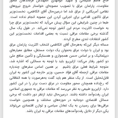
حاج قاسم سلیمانی و شهید ابومهدی المهندس فرماندهان محور
مقاومت،‌ پارلمان عراق با تصویب مصوبه‌ای خواستار خروج نیروهای
نظامی آمریکایی از عراق شد اما درعین‌حال آقای الکاظمی، نخست‌وزیر
عراق تاکنون اقدامی برای اجرایی کردن این مصوبه انجام نداده است.
طبعا در چنین شرایطی این سؤال پیش می‌آید که نخست‌وزیر عراق چرا
به خواست اکثریت مردم این کشور توجه نمی‌کند. در طول یک سال
گذشته برخی مقامات عراقی نسبت به بعضی اقدامات نخست‌وزیر این
کشور انتقادات تندی مطرح کردند.
مساله دیگر این‌که به‌هرحال آقای الکاظمی انتخاب اکثریت پارلمان عراق
بود و ایران با دولت عراق به‌عنوان یک دولت مستقل، مطابق معیارهای
دیپلماتیک و بر اساس حسن همجواری و همسایگی و تأمین منافع ملی
دو کشور رفتار می‌کند؛ ازاین‌رو باید با توجه به مسائلی که اشاره شد،
متوجه شرایط فعلی عراق باشیم. بر همین اساس سفرهای چندباره
مقامات عراقی ازجمله آقای فؤاد حسین، وزیر خارجه این کشور به ایران
قابل‌تحلیل است. از یک منظر هم باید گفت به‌هر‌صورت با همه اتفاقاتی
که رخ‌داده همچنان محور مقاومت در عراق دست برتر را در این کشور
دارد. ازاین‌رو طبیعی به نظر می‌رسد که مقامات عراقی به جمهوری اسلامی
ایران رفت‌وآمد داشته باشند. درعین‌حال نباید ازنظر دور داشت که برخی
مسائل اقتصادی دوجانبه در حوزه‌های مختلف و همچنین خواست
عراقی‌ها برای رسیدن به یک تعادل سیاسی و توازن اقتصادی می‌تواند
یکی دیگر از دلایل رفت‌وآمدهای مقامات عراقی به ایران باشد.