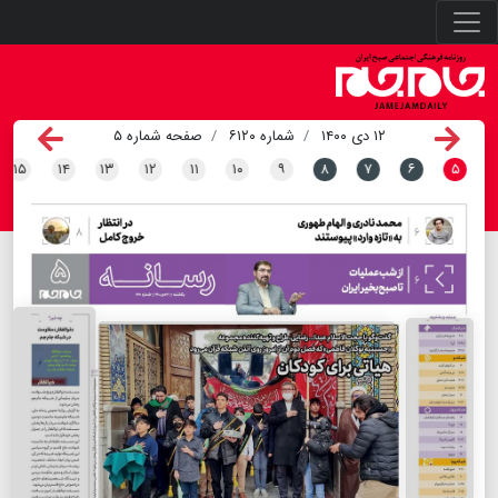
۱۲ دی ۱۴۰۰
شماره ۶۱۲۰
صفحه شماره ۵
۱۵
۱۴
۱۳
۱۲
۱۱
۱۰
۹
۸
۷
۶
۵