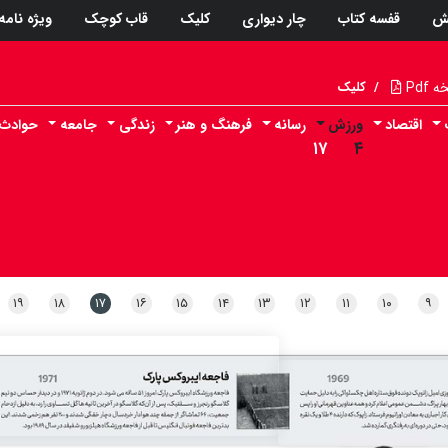
ش
قفسه کتاب
چار دیواری
کلیک
قاب کوچک
ویژه نامه
Pdf
/
کلیک
اقتصاد
ورزش
رسانه
فرهنگ و هنر
زندگی
جامعه
حوادث
۱۷
۴
۱۹
۱۸
۱۷
۱۶
۱۵
۱۴
۱۳
۱۲
۱۱
۱۰
۹