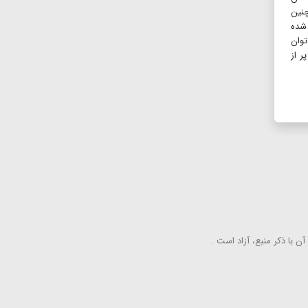
چنین
 شده
توان
ر از
ن با ذكر منبع، آزاد است .