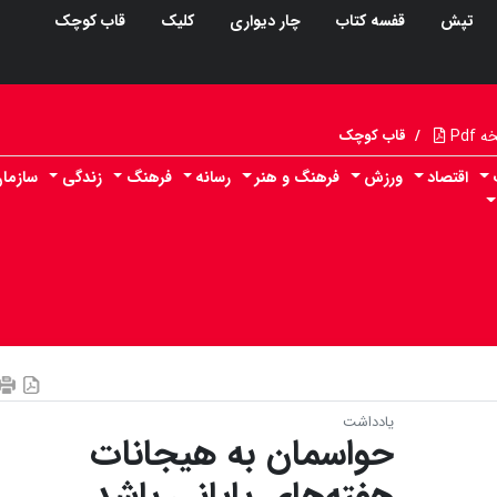
تپش
قفسه کتاب
چار دیواری
کلیک
قاب کوچک
Pdf
/
قاب کوچک
اقتصاد
ورزش
فرهنگ و هنر
رسانه
فرهنگ
زندگی
سازما
یادداشت
حواسمان به هیجانات