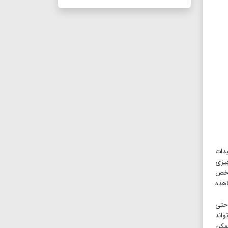
یدات
چیزی
 شخص
اهده
 حتی
واند
ممکن