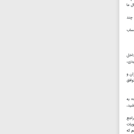
ل ما
 چند
اب کردم و ۱۲میلیون تومان حساب
داخل
یدی،
ان و
وافق
» به
شید،
راجع
ویات
م که