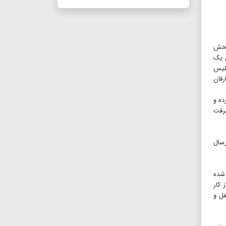
د. بخش
ی یک
پلیس
رقان
ده و
 ۲۴۰ صندوق را تخریب و از ۱۵۰ صندوق، سرقت
رسال
 شده
 کار
فل و