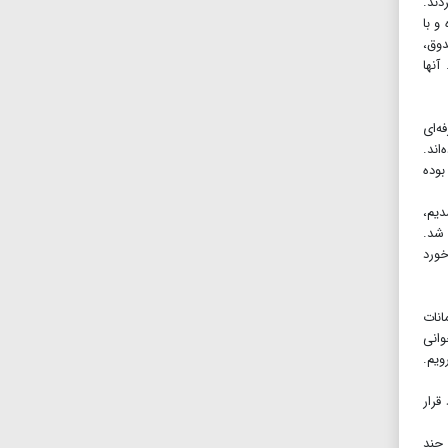
دند.
ده و با
ندوق امانات رسانده‌اند. آنها سپس در حالی ۲۵۰‌صندوق را باز کردند که داخل ۱۶۲صندوق،
آنها
ه‌ای
اند.
یه خالی بوده
دیم،
 شد.
خورد
انات
وانی
ویم.
قرار
 چند