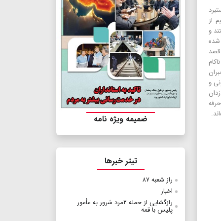
تبرد
م از
ند و
 شده
 قصد
اکام
بران
نى و
زدان
حرفه
ند.
ضمیمه ویژه نامه
تیتر خبرها
راز شعبه ۸۷
اخبار
رازگشایی از حمله ۲مرد شرور به مأمور
پلیس با قمه