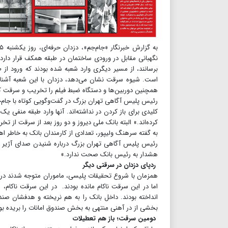
نگهبانی مقابل در ورودی ساختمان در طبقه همکف قرار دارد 
برسانند، از مسیر دیگری وارد شعبه شده بودند که ورود ا
است. شیوه سرقت نشان می‌دهد، دزدان با این شعبه آشنا بو
همچنین دوربین‌ها و دستگاه ضبط فیلم را تخریب و سرقت کردن
رئیس پلیس آگاهی تهران بزرگ در گفت‌وگویی کوتاه با جام‌ج
کرده‌اند.» البته بانک ملی دیروز و دو روز بعد از سرقت از تخریب ۱۶۸صندوق امانت خبر داد و اشاره‌ای به میزان سرق
به گفته سرهنگ ولیپور، تعدادی از کارمندان بانک به خاطر اهم
رئیس پلیس آگاهی تهران بزرگ درباره شنیدن صدای آژیر خط
هشدار به رئیس بانک صحت ندارد.»
ردپای دزدان در سرقتی دیگر
همزمان با شروع تحقیقات پلیسی‌، ماموران متوجه شدند در ت
اما در این سرقت ناکام مانده بودند. در این سرقت ناکام، 
انداخته بودند. داخل بانک را به هم نریخته و هدفشان صندو
بخشی از در آهنی منتهی به بخش صندوق امانات را بریده بودند
دومین سرقت؛ باز هم تعطیلات