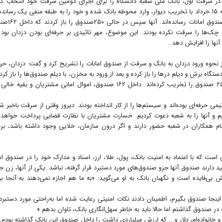
 در سرقت اول، بانک ملی شعبه دانشگاه را برای اجرای دومین سرقت خود انتخاب کر
نقشه‌ای که این بار با موفقیت همراه بود. سارقان روز یکشنبه ۱۵ خرداد با تخریب دیوار، وارد محوطه بانک شده و خود را به طبقه منفی یک رسان
خونسردی، درهای ورودی را باز کرده و خود را به محوطه ص
ه چک‌ها را سرقت نکرده بودند. این موضوع، مهر تائیدی بر حرفه‌ای بودن دزدان بود. 
نها را افزایش دهد.
نحوه ورود دزدان به بانک و سرقت از صندوق امانات را تشریح کرد و گفت: دزدان، حرف
ستگاه برش و دیلم درها را باز کرده و بعد از ورود به مخزن، با دیلم صندوق‌ها را باز کرده‌
در این شعبه، هزار صندوق امانات وجود دارد که سارقان، ۲۵۰ صندوق را تخریب کرده‌اند. داخل ۱۶۲ صندوق، اموال امانی مشتریان و بق
 حرفه‌ای بوده‌اند و سیستم‌ها را از کار انداخته بودند. دیروز وقتی از سرقت با‌خبر ش
م و آنها را به شعبه دعوت کردیم. خسارت مشتریان با نظارت قضایی پرداخت خواهد
ام همکاران در شعبه حضور دارند و اگر درون سازمان، خلایی وجود داشته باشد‌، بر
است که با اعتماد به امنیت بانک، پول، طلا، ارز، اسناد و مدارک خود را در صندوق ام
امید دارند صندوق آنها جزو صندوق‌های مورد دستبرد قرار گرفته، نباشد. یکی از آنها، زن ج
فایده است و نگهبان بانک به او می‌گوید: «به ما هم اجازه نمی‌دهند به آنجا بر
نجا صندوق بگیرم، اطمینان دادند نکات امنیتی رعایت شده اما به‌راحتی مورد دستبرد 
در صندوق گذاشتم اما حالا باید به خاطر سهل‌انگاری بانک، تاوان بدهم.»
انواده‌ام، دلار و... که ارزش میلیاردی داشت را داخل صندوق این بانک گذاشته بودم.