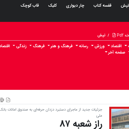
پش
قفسه کتاب
چار دیواری
کلیک
قاب کوچک
Pdf
/
تپش
اقتصاد
ورزش
رسانه
فرهنگ و هنر
فرهنگ
زندگی
اقتصا
صفحه آخر
جزئیات جدید از ماجرای دستبرد دزدان حرفه‌ای به صندوق امانات بانک
ملی
راز شعبه ۸۷