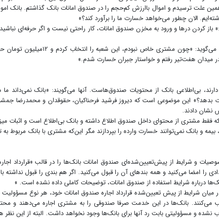
 همین علت ترسیدم و اموال با‌ارزش کم‌حجم را در صندوق امانات بانک گذاشتم. بانک اموا
شته‌ایم. الان چطور می‌خواهد خسارت ما را برآورد کند؟»
باز کردن درها و ورود به مخزن صندوق امانات، کار راحتی نیست و اگر حرفه‌ای نباشید
زنی که به‌تازگی پول و طلاهایش را در این صندوق گذاشته، می‌گوید: «‌چون مشتری خاص نبودم، این شعبه را انتخ
ک در میدان هفت‌تیر رفتم و خواستار جبران خسارت شدم.»
ارند، بی‌اطلاعی بانک از محتویات صندوق‌هاست. آنها می‌گویند: «بانک نمی‌داند ما 
ارت بدهد؟» این موضوعی است که دیروز فرشید فرحناکیان، حقوقدان و محمدرضا جمش
 نشان دادند.
که فقط مشتری از محتوای داخل صندوق اطلاع داشته و بانک بی‌اطلاع است و اثبات میز
و بانک نمی‌توانند خسارت وارده را بپردازند مگر این‌که مشتری با بانک مربوط به ت
صوصیات و شرایط از‌ پیش‌تعیین‌شده‌ای صندوق امانات بانک‌ها را در قالب «قرارداد اجاره
دی را امضا می‌کنید و همه بندهای آن را قبول می‌کنید. اگر هم بندی را قبول نداشته با
ک‌ها درباره شرایط استفاده از صندوق امانات، توضیحات کاملی داده نشده است. »
ر میان شرایط از‌ پیش ‌تعیین‌شده قرارداد اجاره صندوق امانات خود، هر نوع مسؤولیت 
ب می‌کنند. بانک‌ها در این خدمت صرفا صندوقی را به مشتری اجاره می‌دهند و محت
نشده و مسؤولیتی بابت رد آنها برای بانک‌ها وجود نخواهد داشت. البته از این نظر ه