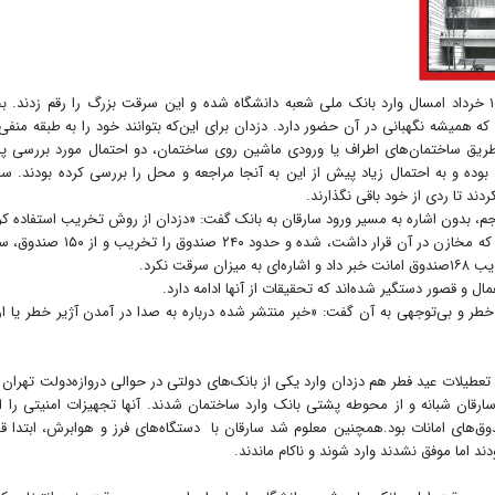
به گزارش خبرنگار «جام‌جم»، دزدان حرفه‌ای، روز یکشنبه ۱۵ خرداد امسال وارد بانک ملی شعبه دانشگاه شده و این سرقت بزرگ را رقم زدن
که همیشه نگهبانی در آن حضور دارد. دزدان برای این‌که بتوانند خود را به طبقه منف
ز طریق ساختمان‌های اطراف یا ورودی ماشین روی ساختمان، دو احتمال مورد بررسی 
ده و به احتمال زیاد پیش از این به آنجا مراجعه و محل را بررسی کرده بودند. سا
د تا ردی از خود باقی نگذارند.
م، بدون اشاره به مسیر ورود سارقان به بانک گفت: «دزدان از روش تخریب استفاده کر
کلیدی برای باز کردن در نداشته‌اند. آنها وارد طبقه منفی یک که مخازن در آن قرار داشت، شده و حدود
ت نکرد.
ال و قصور دستگیر شده‌اند که تحقیقات از آنها ادامه دارد.
ر و بی‌توجهی به آن گفت: «خبر منتشر شده درباره به صدا در آمدن آژیر خطر یا ا
عطیلات عید فطر هم دزدان وارد یکی از بانک‌های دولتی در حوالی دروازه‌دولت تهران
سارقان شبانه و از محوطه پشتی بانک وارد ساختمان شدند. آنها تجهیزات امنیتی را از
ق‌های امانات بود.همچنین معلوم شد سارقان با دستگاه‌‌های فرز و هوابرش، ابتدا ق
 اما موفق نشدند وارد شوند و ناکام ماندند.