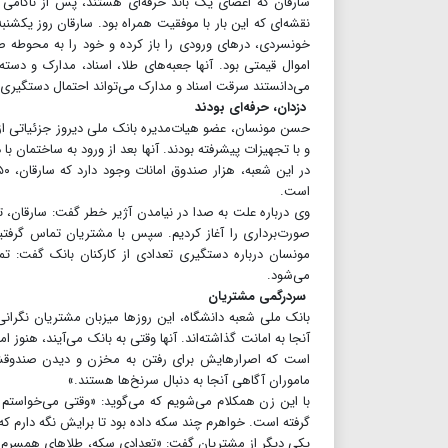
سارقان که اعضای یک باند حرفه‌ای هستند‌، پس از ناکامی
اموال قیمتی بود. آنها جعبه‌های طلا، اسناد، مدارک و دست
می‌دانستند سرقت اسناد و مدارک می‌تواند احتمال دستگیری آ
دزدان، حرفه‌ای بودند
حسن مونسان‌، عضو هیات‌مدیره بانک ملی دیروز جزئیاتی از 
و با تجهیزات پیشرفته بودند. آنها بعد از ورود به ساختمان با د
است.
وی درباره علت به صدا در نیامدن آژیر خطر گفت: سارقان، تیمی
صورت‌برداری را آغاز کردیم. سپس با مشتریان تماس گرفتی
مونسان درباره دستگیری تعدادی از کارکنان بانک گفت: تم
می‌شود.
سردرگمی مشتریان
بانک ملی شعبه دانشگاه، این روزها میزبان مشتریان نگرانی 
آنجا به امانت گذاشته‌اند. آنها وقتی به بانک می‌آیند، هنوز 
است که اصرارهایش برای رفتن به مخزن و دیدن صندوقش بی‌
ماموران آگاهی آنجا به دنبال سرنخ‌ها هستند.»
با این زن همکلام می‌شویم که می‌گوید: «وقتی می‌خواستم ای
گرفته است. خواهرم چند سکه داده بود تا برایش نگه دارم که 
یکی دیگر از مشتریان گفت: «تعدادی سکه، طلاهای همسرم و خ