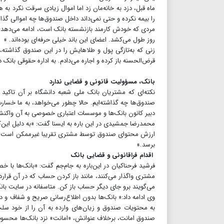
ماه قبل، دزد به خانه‌مان زد اما اموال زیادی سرقت نکرد به
را بیمه نکرده و حتی نمی‌داند داخل صندوق‌ها چه اموالی گذا
مردی که خودش کارمند بازنشسته بانک است، ادامه می‌دهد:« 
روز طول می‌کشد. اعضای این باند خیلی حرفه‌ای بوده‌اند. »
قرض‌الحسنه باز کرده و اجاره می‌دادم. به اداره حقوقی بان
بانک، مسؤولیت قانونی و قضایی ندارد
نکته‌ای که مشتریان بانک ملی شعبه دانشگاه بر آن تاکید د
صندوق‌ها چه گذاشته‌ایم. حالا چطور می‌خواهد، به ما خس
دبیر کانون بانک‌ها و موسسات اعتباری خصوصی به آن واکنش
محمدرضا جمشیدی در این باره به ایسنا گفت: «به دلیل این‌
ارزش محتوای صندوق توسط مشتری تقریبا غیرممکن است، بیمه 
برسد.»
اقدام فراقانونی و قضایی بانک
فرشید فرحناکیان در این‌باره به جام‌جم گفت: «‌بانک‌ها با خ
مشتری واگذار می‌کنند، مانند باز کردن حساب که در آن قراردا
می‌گویند برو جای دیگر حساب باز کن. متاسفانه در سایت بان
وی ادامه داد:« بانک‌ها بدون اطلاع‌رسانی صریح و شفاف و د
به محتویات صندوق و زیان‌های وارده به آن را از خود سل
صندوق امانت، بر‌خلاف عنوانش، «امانت» نزد بانک‌ها محسوب 