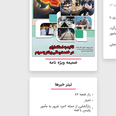
س در
ی با
گرد،
مامور
ور مامور در صحنه، ۷ نفر عاملان اصلی
ضمیمه ویژه نامه
تیتر خبرها
راز شعبه ۸۷
اخبار
رازگشایی از حمله ۲مرد شرور به مأمور
پلیس با قمه