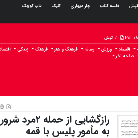
پش
قفسه کتاب
چار دیواری
کلیک
قاب کوچک
Pdf
/
تپش
اقتصاد
ورزش
رسانه
فرهنگ و هنر
فرهنگ
زندگی
اقتصا
صفحه آخر
رازگشایی از حمله ۲مرد شرور
به مأمور پلیس با قمه