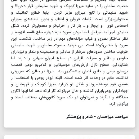
حضرت سلمان را در سایه میرزا کوچک و شهید سلیمانی قرار دادن!!! و
شهید سلیمانی را تابع میرزای عزیز کردن. اینها خطای تماتیک و
محتوایی‌بزرگی است، کلمات فراوان و اطناب و بدون شعله‌های سوزان
احساس قوی و ایجاز و... باز کار را خراب‌تر و معمولی‌تر کرده، شکل
تقلیدی اجرا به غیرقابل اعتنا بودن سرود تازه درباره حاج قاسم افزوده از
نظر ساختار بصری و غیاب مؤلفه‌های مهم در زیر ساخت، شکست این
سرود را حتمی‌کرده است. بی تردید حضرت سلمان و شهید سلیمانی
ظرفیت ساختن سرودهای سرشار از سادگی و صمیمیت و بندار و نیزدارای
خلوص و تاثیر و معرفت افزایی در سطح اجرای جهانی را دارند اما
شتابزدگی، سطح نازل ارزش‌های موسیقایی و کلامی‌و نوعی تعصب
بی‌جای بومی‌ و دادن فضای چشمگیری به میرزا در حالی که ضرورتی
نداشته، مانع در وحدت اثر شده است. البته ابوذر روحی با استعانت از
همین فرم نوحه/سرود و شکل نو درباره میرزا کوچک و قهرمانان و
جهادگران بومی‌ایران گذشته و حال می‌تواند کار ارائه دهد اما اینها آثاری
جداگانه و دیگرند و نمی‌توان در یک سرود کانون‌های مختلف ایجاد و
پرگویی کرد.
میراحمد میراحسان - شاعر و پژوهشگر