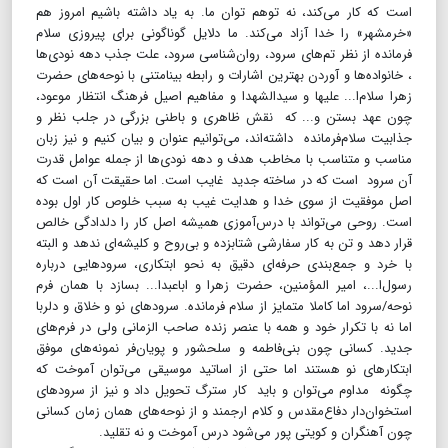
است که کار می‌کند، نه توهم توان ما. به یاد داشته باشیم امروز هم
«خرمشهر» را خدا آزاد می‌کند. ما دلایل گوناگونی برای پیروزی سلام‌
فرمانده از نظر تم‌های سرود، روان‌شناسی سرود، علت جذب دهه نودی‌ها
، خانواده‌ها و‌ آوردن بهترین اشارات و رابطه بینامتنی با نوحه‌های حضرت
زهرا سلام‌ا... علیها و سیدالشهدا و مفاهیم اصیل فرهنگ انتظار موعود،
چون عهد بستن و... که نقش ظاهری و باطنی بزرگی در جلب نظر و‌
جذابیت سلام‌فرمانده داشته‌اند، می‌توانیم عنوان و بیان کنیم و نیز زبان
مناسب و متناسب با مخاطب هدف و دهه نودی‌ها از جمله عوامل قدرت
آن سرود است که در ساخته جدید غایب است. اما حقیقت آن است که
اصل موفقیت از سوی خدا و هدایت غیب به سبب خلوص کار اول بوده
است. روحی می‌تواند با درس‌آموزی همیشه اصل کار را دلدادگی خالص
قرار دهد و تن به کار سفارشی شتابزده و بی‌روح و کلیشه‌ای ندهد و البته
با خرد و جمع‌بندی حرفه‌ای دقیق به نحو ابتکاری، سرودهایی درباره
رسول‌ا...، امیر المؤمنین، حضرت زهرا و اباعبدا... بسازد با همان فرم
نوحه/سرود اما کاملا متمایز از سلام فرمانده. سرودهای نو و خلاق ‌و دلربا
اما نه با تکرار خود و همه با عنصر زنده صاحب الزمانی ولی در فرم‌های
جدید. کسانی چون بنی‌فاطمه و سلحشور و پویان‌فر نمونه‌های موفق
ابتکار‌های نو هستند اما حتی از اساتید موسیقی می‌توان آموخت که
چگونه مداوم می‌توان و باید کار سترگ تحویل داد و نیز از سرودهای
استخوان‌دار دفاع‌مقدس و کلام ارجمند و از نوحه‌های همان زمان کسانی
چون آهنگران و کویتی پور می‌شود درس آموخت و نه تقلید.