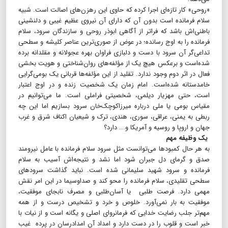
«روحی» کار تازه‌ای اجرا کرده که حاوی این رهزن‌های اصالت است. شبیه
سلام فرمانده است بدون آن که دارای آن نیروی عظیم غیبی و دلنشینی
باطنی‌اش باشد که فراتر از آگاهی ابوذر روحی و سازندگان سرود، سلام
فرمانده را به اوج رسانده؛ در عوض از صوری‌ترین عناصر کلیشه و سطحی
تداعی‌گر آن سرود با دست و دلبازی فراوان بهره عجولانه و مقلدانه برده
شده‌است و برعکس هیچ یک از مؤلفه‌های روان‌شناختی و‌ هویت بخشی
فعال در اثر دوم وجود ندارد. تقلید از این مؤلفه‌ها قربانی یک بومی‌گرایی
خامدستانه شده‌است. امام زمان یک شخصیت زنده و در اوج اعتبار
است، حتی مهزیار دیلمی، شخصیتی فراملی است. ما می‌توانیم در
مقیاس بومی یا ملی درباره میرزا‌کوچک‌خان سرود بسازیم اما این چه
ربطی به یمنی، عراقی، سوری، هندی، ترک و شیعیان اکناف شرق و غرب
جهان و اروپا و روسیه و آمریکا و... دارد؟
یک وظیفه مهم
به هر حال کمبودها می‌توانست مثل سرود سلام فرمانده با عامل نیرومند
صدق و گرمای دل جبران شود اما نشد و نتیجه‌اش آسیب به سلام
فرمانده و سرود شهید سلیمانی شده است. نباید گذاشت سرودهای
سطحی تقلیدی، سلام فرمانده را محو کند و صداوسیما در این امر نقش
مهمی ‌دارد. فرصت طلبی یا آسان‌طلبی و مصرف نابجای موفقیت،
موفقیت به بار نمی‌آورد. خلوص و خرد و تشخیص درست و از همه
مهم‌تر جلب رضایت خدایی که فرمانروای اصلی و یگانه است و از نیات با
خبر است و قلوب را در دست دارد و امداد آن امدادرسان در پرده غیب