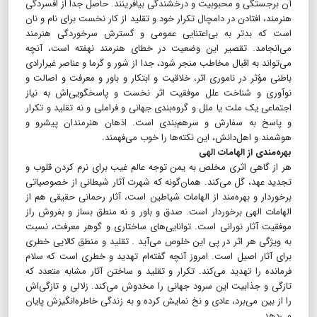
آن برجستگی و ‌محبوبیت و درخشندگی بیافرینند. حاصل جدا از افسردگی
هنرمند، افتادن در دامچال تکرار خود و تقلید از کار نخست برای نام و نان
است که بدتر به بی‌اعتنایی عمومی ‌و گسترش سرخوردگی هنرمند
می‌انجامد. تقصیر این وضعیت در خطای هنرمند نهفته است، آنچه
می‌تواند به اقبال مخاطب منجر شود، جدا از شور و گرما و عناصر غیرارادی
باطنی مؤثر در ناموری اثر، خلاقیت و ابتکار و باور و معرفت و اصالت و
نوآوری و شناخت علل موفقیت اثر نخست و پاسخگویی‌اش به‌ نیاز
اجتماعی یک ملت یا ملل و گروه‌بندی جهانی و فراملی و نه تقلید و تکرار
و پاسخ به سفارش و سرهم‌بندی است. اذهان هنرمندان پیشرو و
هوشمند و اهل‌دانش، این نکته‌ها را خوب می‌فهمند.
بهره‌مندی از الهامات الهی
هر از گاهی اثری مخلص به یمن توجه عالم غیب برای نرم کردن قلوب و
تجدید عهد، گل می‌کند. همان‌گونه که شهرت آثار شیطانی از خصوصیاتی
برخوردار و بهره‌مند از الهامات شیاطین است، آثار رحمانی حقیقی هم از
الهامات الهی برخوردار است. صدق و باور و نه منطق بساز و بفروش راز
موفقیت آثار نورانی است. توانایی‌های ساختاری و گوهر معرفت، نسبت
به ویژگی هر اثر در پی این خلوص می‌آید . تقلید و منطق کالایی خطری
برای آثار اصیل است. امروز آنچه گفته‌ام تهدید و خطری است که سلام
فرمانده را تهدید می‌کند. تکرار و تقلید و ساختن آثار مشابه متعدد که
تازگی و ‌جذابیت این سرود جهانی را مخدوش می‌کند. زلالی و تازگی‌اش
را از بین می‌برد، عادی و نخ نمایش کرده و به زندگی خاطره‌انگیزش پایان
می‌دهد.