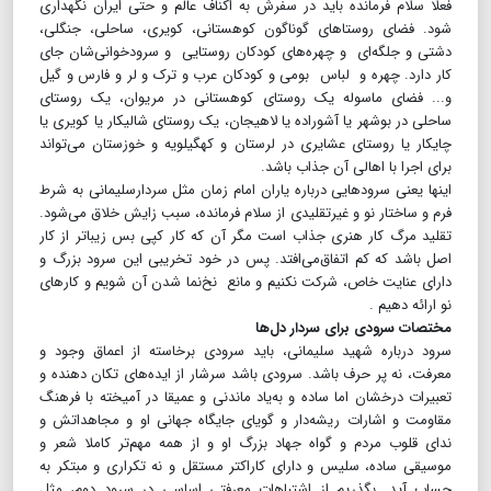
فعلا سلام فرمانده باید در سفرش به اکناف عالم و حتی ایران نگهداری
شود. فضای روستاهای گوناگون کوهستانی، کویری، ساحلی، جنگلی،
دشتی و جلگه‌ای و چهره‌های کودکان روستایی و سرودخوانی‌شان جای
کار دارد. چهره و لباس بومی‌ و کودکان عرب و ترک‌ و لر و فارس و گیل
و... فضای ماسوله یک روستای کوهستانی در مریوان، یک روستای
ساحلی در بوشهر یا آشوراده یا لاهیجان، یک روستای شالیکار یا کویری یا
چایکار یا روستای عشایری در لرستان و کهگیلویه و خوزستان می‌تواند
برای اجرا با اهالی آن جذاب باشد.
اینها یعنی سرودهایی درباره یاران امام زمان مثل سردار‌سلیمانی به شرط
فرم و ساختار نو و غیرتقلیدی از سلام فرمانده، سبب زایش خلاق می‌شود.
تقلید مرگ کار هنری جذاب است مگر آن که کار کپی بس زیباتر از کار
اصل باشد که کم اتفاق‌می‌افتد‌. پس در خود تخریبی این سرود بزرگ‌ و
دارای عنایت خاص، شرکت نکنیم و مانع نخ‌نما شدن آن شویم و کارهای
نو ارائه دهیم .
مختصات سرودی برای سردار دل‌ها
سرود درباره شهید سلیمانی، باید سرودی برخاسته از اعماق وجود و
معرفت، نه پر حرف باشد. سرودی باشد سرشار از ایده‌های تکان دهنده و
تعبیرات درخشان اما ساده و به‌یاد ماندنی و عمیقا در آمیخته با فرهنگ
مقاومت و اشارات ریشه‌دار و گویای جایگاه جهانی او و مجاهداتش و
ندای قلوب مردم و گواه جهاد بزرگ او و از همه مهم‌تر کاملا شعر و
موسیقی ساده، سلیس و دارای کاراکتر مستقل و نه تکراری و مبتکر به
حساب آید. بگذریم از اشتباهات معرفتی اساسی در سرود دوم‌، مثل