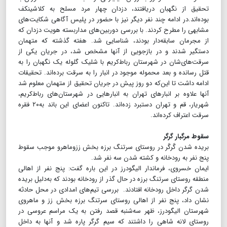
تحقیق از نگهبان دریافتند، دزدان چهار مرد مسلح به کلاشینکف
بوده‌اند.در ادامه چند نفر دیگر نیز با حضور در پلیس آگاهی شکایت‌های
مشابهی را مطرح کردند. با بررسی دوربین‌های مداربسته هویت دزدان که
از مجرمان سابقه‌دار بودند، شناسایی شد. هفته گذشته که متهمان
دستگیر شدند و در بازجویی از آنها مشخص شد، در جریان یکی از
سرقت‌های‌شان در شهرستان رباط‌کریم با شلیک گلوله یک نگهبان را به
قتل رسانده و بعد محموله موجود در انبار را به سرقت برده‌اند. تحقیقات
ادامه داشت تا این‌که دو روز پیش در جریان تحقیق از متهمان معلوم شد
آنها علاوه بر انبار‌های تهران به انبارهایی در شهرستان‌های رباط‌کریم،
شهریار، قم و تهران دستبرد زده‌اند. تاکنون اعضای این باند به۲۰ فقره
سرقت اعتراف کرده‌اند.
سقوط مرگبار گرگر
بریده شدن گَرگَر در روستای سرتنگ برزه بخش ززوماهرو موجب سقوط
پنج نفر به رودخانه و کشته شدن سه نفر شد.
ایمان خسروی‏، فرماندار الیگودرز در این باره گفت: پنج نفر از اهالی
منطقه روستای سرتنگ برزه در حال گذر از رودخانه بودند که به‌دلیل بریده
شدن گرگر داخل رودخانه افتادند. بررسی تیم‌های امدادی در محل حادثه
نشان داد، پنج نفر از اهالی روستای سرتنگ برزه بخش زز و ماهروی
شهرستان الیگودرز، ظهر سه‌شنبه قصد رفتن به یک مراسم عروسی در
روستای لانه شاهی را داشتند که سیم گرگر پاره شد و آنها به داخل