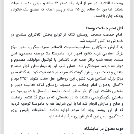
رودخانه افتادند. دو نفر از آنها، یک دختر ۱۲ ساله و مردی ۲۰ساله نجات
یافتند اما مرد ۵۰ ساله، زن ۳۵ ساله و پسر ۹‌ساله که اعضای یک خانواده
بودند، جان باختند.
قتل امام جماعت روستا
امام جماعت مسجد روستای کلاته از توابع بخش کلاترزان سنندج در
خانه‌اش به آتش کشیده شد.
به گزارش خبرگزاری صداوسیما،حجت الاسلام سعیدعسگری، مدیر مرکز
بزرگ اسلامی غرب کشور اظهار کرد: ماموستا ملا یوسف محمدی، اهل
سنت، جمعه شب براثر حمله افراد ناشناس با کوکتول مولوتف، مصدوم و
دچار ۸۰ درصد سوختگی شد. همان شب او به بیمارستان کوثر سنندج
منتقل و تحت درمان قرار گرفت که سرانجام شنبه فوت کرد. به گفته مدیر
مرکز بزرگ اسلامی غرب کشور، این روحانی اهل سنت متولد ۱۳۵۲ بود و
۲۷سال به‌عنوان امام جماعت در مسجد روستای کلاته فعالیت دینی و
مذهبی داشت. این گزارش حاکی است، تابستان امسال با دو پیرمرد سر
مباحثی بگومگوهایی داشتند که در نشستی که در مرکز گذاشتیم، رضایت
و صلح و سازش انجام شد اما با این شرایط هم به ماموستا توصیه کردیم
که از آن روستا برود اما مردم اجازه ندادند. تحقیقات پلیس برای
دستگیری عامل این آتش‌افروزی مرگبار ادامه دارد.
فوت معلول در آسایشگاه