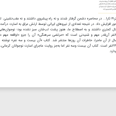
درست در همان روز جمعه شروع عملیات، یک گردان از لشکر۴۱ ثارا... در محاصره‌ دشمن گرفتار شدند و نه راه پیشروی داشتند و نه عقب‌نشین
 افزایش داد. در نتیجه تعدادی از نیروهای ایرانی توسط ارتش عراق به اسارت درآمدند
نی بودند که سن و سال کمتری داشتند و به اصطلاح ما، هنوز پشت لب‌شان سبز نشده بود؛ نوجوان‌ها
۱۵تا۱۷سال بیشتر نداشتند. بی‌شک ماجرای اسارت این ۲۳نفر آن‌قدر مهم و شنیدنی است که «مرتضی سر
اع‌مقدس قلمداد ‌کرده است. بعد از گذشت بیش از ۳۰سال از آن ماجرا، خاطرات آن روزها منتشر شد. کتاب «آن بیست و سه نفر» نوشته
یوسف‌زاده روایت هشت ماه از اسارت ۹‌ساله یکی از همین ۲۳نفر است. کتاب آن بیست وسه نفر اما به‌جز روایت ماجرای اسارت نوجوانان کرمان
دارد.