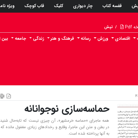
پش
قفسه کتاب
چار دیواری
کلیک
قاب کوچک
ویژه نام
Pdf
/
تپش
اقتصادی
ورزش
رسانه
فرهنگ و هنر
زندگی
جامعه
بین ا
حماسه‌سازی نوجوانانه
همه‌ ماجرای «حماسه خرمشهر»، آن چیزی نیست که تابه‌حال شنیده‌
در بطن و متن این ماجرا، وقایع و رخدادهای زیادی مغفول مانده که 
به آنها پرداخته شده است.