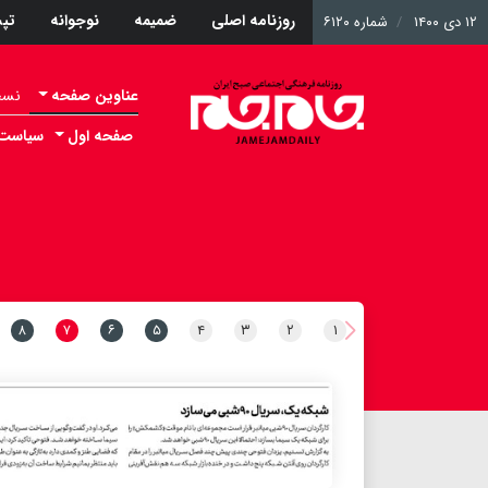
روزنامه اصلی
ضمیمه
نوجوانه
تپ
۱۲ دی ۱۴۰۰
شماره ۶۱۲۰
عناوین صفحه
نسخه 
صفحه اول
سیاست
۸
۷
۶
۵
۴
۳
۲
۱