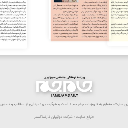
 سایت، متعلق به « روزنامه جام جم » است و هرگونه بهره ‌برداری از مطالب و تصاویر آ
طراح سایت : شرکت نوآوران تارنماگستر