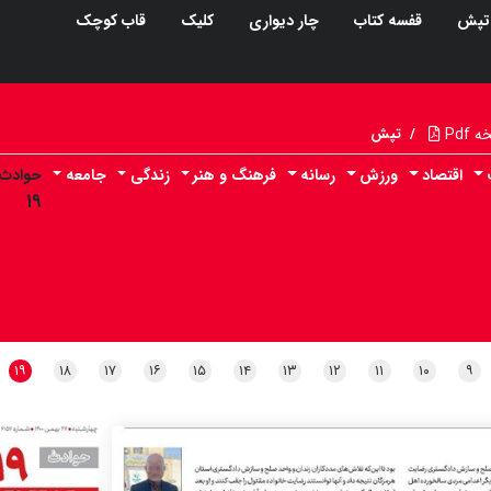
تپش
قفسه کتاب
چار دیواری
کلیک
قاب کوچک
Pdf
/
تپش
اقتصاد
ورزش
رسانه
فرهنگ و هنر
زندگی
جامعه
حوادث
۱۹
۱۹
۱۸
۱۷
۱۶
۱۵
۱۴
۱۳
۱۲
۱۱
۱۰
۹