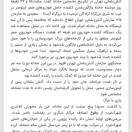
آتش‌نشانی تهران در تشریح نخستین حادثه گفت: ساعت۱۵ و ۲۷ دقیقه
روز دوشنبه حادثه واژگون‌شدن کشنده حامل خودروهای صفر کیلومتر در
غرب به شرق بزرگراه آزادگان نرسیده به بزرگراه آیت‌ا... سعیدی به سازمان
۱۲۵ سازمان آتش‌نشانی تهران اطلاع داده‌شد که بلافاصله پس از آن سه
ایستگاه به محل حادثه اعزام شدند. وی ادامه داد: در محل مشاهده شد
یک دستگاه کشنده خودروی دو طبقه که هشت دستگاه خودروی صفر
کیلومتر متعلق به یکی از کارخانه‌های بزرگ خودروسازی را با خود حمل
می‌کرده، به دلیل نامشخصی واژگون شده‌بود و بخش زیادی از مسیر را
بسته و ترافیک بسیار سنگینی ایجاد کرده‌بود. جدا شدن خودروها از
کشنده باعث شده‌بود با چند خودروی عبوری نیز برخورد کنند.
سخنگوی سازمان آتش‌نشانی تهران افزود: در پی این حادثه دو یا سه نفر
دچار مصدومیت شدند که توسط بالگرد امداد به مراکز درمانی منتقل
شدند.در این حادثه اما مردی که کمک راننده یا راننده کشنده بود
بر اثر شدت جراحات جان خود را از دست داد. آتش نشانان پس از
ایمن‌سازی مسیر، محل را تحویل کارشناسان پلیس دادند تا علت تصادف
مشخص شود.
بازی با مرگ
با گذشت حدودا پنج ساعت از این حادثه، این بار ماموران کلانتری
شهرک‌غرب از وقوع تصادف مرگبار دیگری در پایتخت باخبر شدند.
بررسی‌های اولیه نشان داد راننده پژویی در یکی از خیابان‌های اصلی
شهرک‌غرب در حرکت بوده که با دو پسر خردسال شش ساله تصادف کرده
و هردو کودک به شدت مصدوم شده‌اند. دو کودک به بیمارستان منتقل