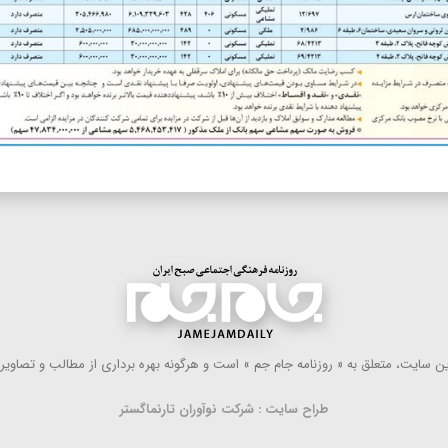
 سایت، متعلق به « روزنامه جام جم » است و هرگونه بهره ‌برداری از مطالب و تصاویر آ
طراح سایت : شرکت نوآوران تارنماگستر