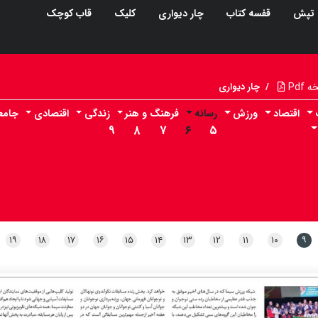
تپش
قفسه کتاب
چار دیواری
کلیک
قاب کوچک
Pdf
/
چار دیواری
اقتصاد
ورزش
رسانه
فرهنگ و هنر
زندگی
اقتصادی
جامع
۹
۸
۷
۶
۵
۱۹
۱۸
۱۷
۱۶
۱۵
۱۴
۱۳
۱۲
۱۱
۱۰
۹